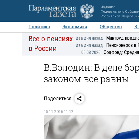
Издание
Федерального Собран
Российской Федераци
Политика
Экономика
Общество
В
Все о пенсиях
Фото
Авторы
Персоны
Мнения
Регионы
Минтруд предло
два дня назад
Пенсионеров в 
два дня назад
в России
Соцфонд: Средня
05.08.2026
В.Володин: В деле бо
законом все равны
Поделиться
15.11.2016 11:12