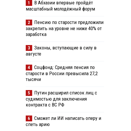
В Абхазии впервые пройдёт
1
масштабный молодёжный форум
Пенсию по старости предложили
2
закрепить на уровне не ниже 40% от
заработка
Законы, вступающие в силу в
3
августе
Соцфонд: Средняя пенсия по
4
старости в России превысила 27,2
тысячи
Путин расширил список лиц с
5
судимостью для заключения
контракта с ВС РФ
Сможет ли ИИ написать оперу и
6
спеть арию