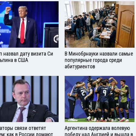
п назвал дату визита Си
В Минобрнауки назвали самые
ьпина в США
популярные города среди
абитуриентов
аторы связи ответят
Аргентина одержала волевую
ем: как в России ломают
победу над Англией и вышла в