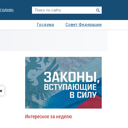
егодня»
Госдума
Совет Федерации
я
Авто
Недвижимость
Технологии
иза
Интересное за неделю