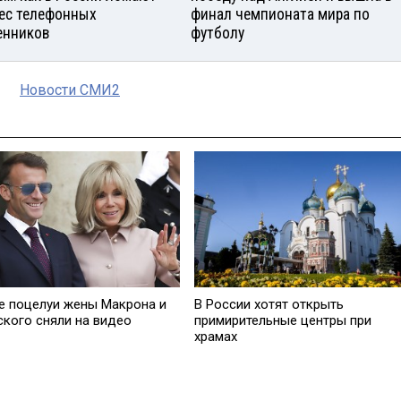
ес телефонных
финал чемпионата мира по
нников
футболу
Новости СМИ2
е поцелуи жены Макрона и
В России хотят открыть
ского сняли на видео
примирительные центры при
храмах