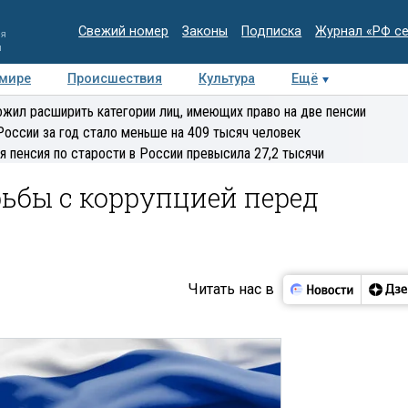
Свежий номер
Законы
Подписка
Журнал «РФ с
ия
и
 мире
Происшествия
Культура
Ещё
Медиацентр
Интервью
Колумнисты
Делова
жил расширить категории лиц, имеющих право на две пенсии
эксперт
России за год стало меньше на 409 тысяч человек
я пенсия по старости в России превысила 27,2 тысячи
рьбы с коррупцией перед
Читать нас в