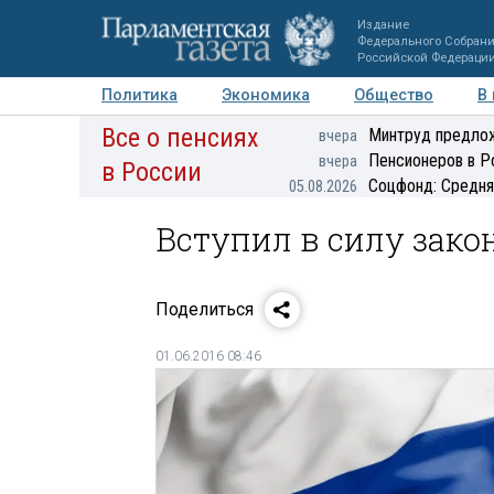
Издание
Федерального Собран
Российской Федераци
Политика
Экономика
Общество
В
Все о пенсиях
Фото
Авторы
Персоны
Мнения
Регионы
Минтруд предлож
вчера
Пенсионеров в Р
вчера
в России
Соцфонд: Средня
05.08.2026
Вступил в силу зако
Поделиться
01.06.2016 08:46