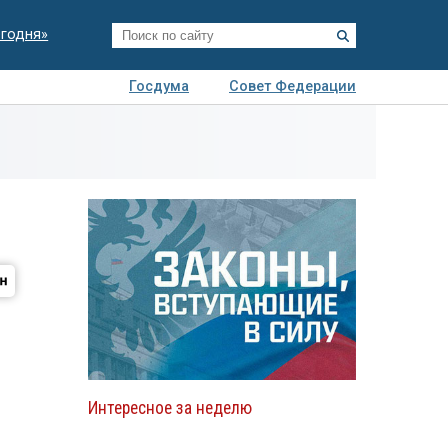
егодня»
Госдума
Совет Федерации
я
Авто
Недвижимость
Технологии
иза
Интересное за неделю