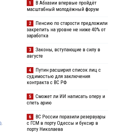
В Абхазии впервые пройдёт
1
масштабный молодёжный форум
Пенсию по старости предложили
2
закрепить на уровне не ниже 40% от
заработка
Законы, вступающие в силу в
3
августе
Путин расширил список лиц с
4
судимостью для заключения
контракта с ВС РФ
Сможет ли ИИ написать оперу и
5
спеть арию
ВС России поразили резервуары
6
с ГСМ в порту Одессы и буксир в
ф
.
порту Николаева