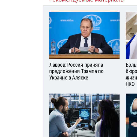
Лавров: Россия приняла
Боль
предложения Трампа по
бюро
Украине в Аляске
жизн
НКО