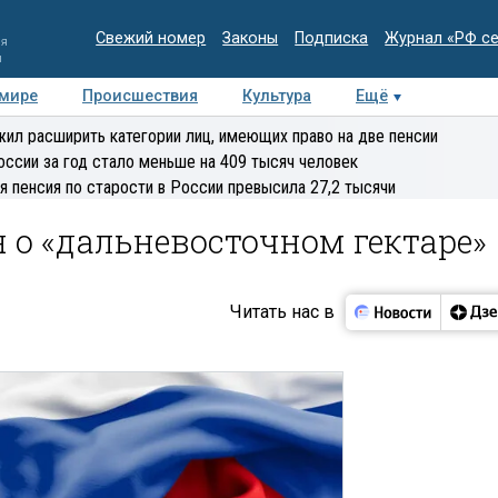
Свежий номер
Законы
Подписка
Журнал «РФ с
ия
и
 мире
Происшествия
Культура
Ещё
Медиацентр
Интервью
Колумнисты
Делова
ил расширить категории лиц, имеющих право на две пенсии
эксперт
оссии за год стало меньше на 409 тысяч человек
я пенсия по старости в России превысила 27,2 тысячи
н о «дальневосточном гектаре»
Читать нас в