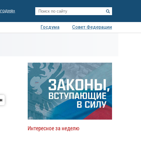
егодня»
Госдума
Совет Федерации
я
Авто
Недвижимость
Технологии
иза
Интересное за неделю