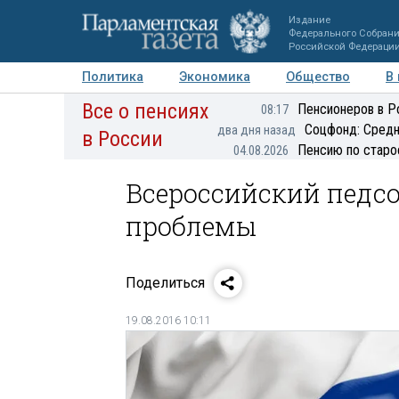
Издание
Федерального Собран
Российской Федераци
Политика
Экономика
Общество
В
Все о пенсиях
Фото
Авторы
Персоны
Мнения
Регионы
Пенсионеров в Р
08:17
Соцфонд: Средн
два дня назад
в России
Пенсию по старо
04.08.2026
Всероссийский педсо
проблемы
Поделиться
19.08.2016 10:11