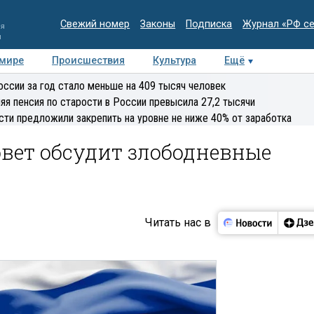
Свежий номер
Законы
Подписка
Журнал «РФ с
ия
и
 мире
Происшествия
Культура
Ещё
Медиацентр
Интервью
Колумнисты
Делова
оссии за год стало меньше на 409 тысяч человек
эксперт
яя пенсия по старости в России превысила 27,2 тысячи
сти предложили закрепить на уровне не ниже 40% от заработка
вет обсудит злободневные
Читать нас в