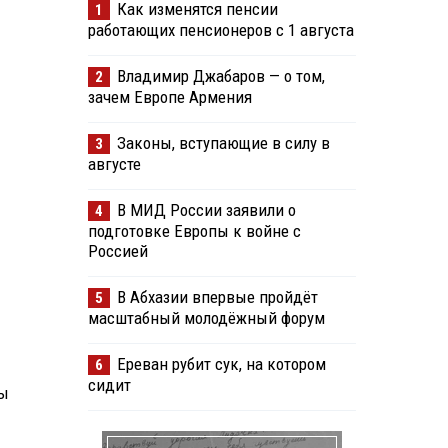
Как изменятся пенсии
1
работающих пенсионеров с 1 августа
Владимир Джабаров — о том,
2
зачем Европе Армения
Законы, вступающие в силу в
3
августе
В МИД России заявили о
4
подготовке Европы к войне с
Россией
В Абхазии впервые пройдёт
5
масштабный молодёжный форум
Ереван рубит сук, на котором
6
сидит
ры