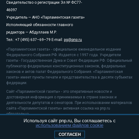
Свидетельство о регистрации Эл № ФС77-
46097
Учредитель — АНО «Парламентская газета»
Исполняющий обязанности главного
редактора — Абдуллаев М.Р.
Тел.: +7 (495) 637–69–79 E-mail:
pg@pnp.ru
«Парламентская газета» - официальное еженедельное издание
Федерального Собрания РФ. Издается с 1997 года. Учредители
газеты - Государственная Дума и Совет Федерации РФ. Официальный
публикатор федеральных конституционных законов, федеральных
законов и актов палат Федерального Собрания. «Парламентская
газета» имеет пункты печати и представительства в десяти субъектах
федерации.
Сайт «Парламентской газеты» - это оперативные новости и
достоверная информация о принимаемых в стране законах и
деятельности депутатов и сенаторов. При использовании материалов
сайта «Парламентской газеты» активная ссылка на pnp.ru
обязательна.
Используя сайт pnp.ru, Вы соглашаетесь с
На информационном ресурсе применяются
рекомендательные
использованием файлов cookie
технологии
Положение о защите персональных данных
СОГЛАСЕН