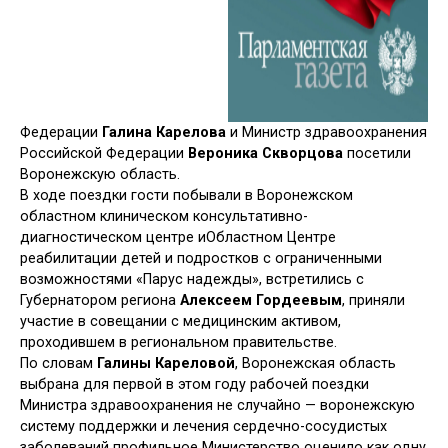
Федерации
Галина
Карелова
и Министр здравоохранения
Российской Федерации
Вероника Скворцова
посетили
Воронежскую область.
В ходе поездки гости побывали в
Воронежском
областном клиническом консультативно-
диагностическом центре иОбластном Центре
реабилитации детей и подростков с ограниченными
возможностями «Парус надежды», встретились с
Губернатором региона
Алексеем Гордеевым
, приняли
участие в совещании с медицинским активом,
проходившем в региональном правительстве.
По словам
Галины Кареловой
, Воронежская область
выбрана для первой в этом году рабочей поездки
Министра здравоохранения не случайно — воронежскую
систему поддержки и лечения сердечно-сосудистых
заболеваний профильное Министерство оценило как одну