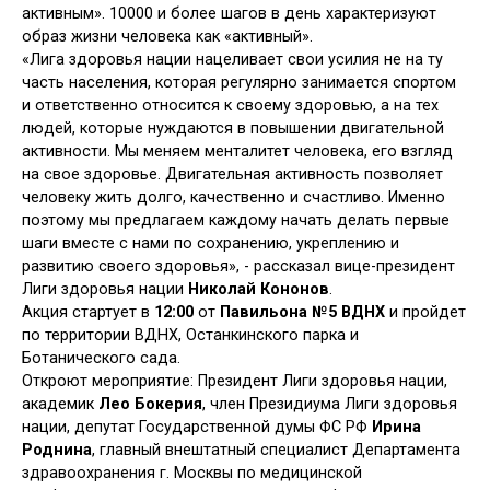
активным». 10000 и более шагов в день характеризуют
образ жизни человека как «активный».
«Лига здоровья нации нацеливает свои усилия не на ту
часть населения, которая регулярно занимается спортом
и ответственно относится к своему здоровью, а на тех
людей, которые нуждаются в повышении двигательной
активности. Мы меняем менталитет человека, его взгляд
на свое здоровье. Двигательная активность позволяет
человеку жить долго, качественно и счастливо. Именно
поэтому мы предлагаем каждому начать делать первые
шаги вместе с нами по сохранению, укреплению и
развитию своего здоровья»,
- рассказал вице-президент
Лиги здоровья нации
Николай Кононов
.
Акция стартует в
12:00
от
Павильона №5 ВДНХ
и пройдет
по территории ВДНХ, Останкинского парка и
Ботанического сада.
Откроют мероприятие: Президент Лиги здоровья нации,
академик
Лео Бокерия
, член Президиума Лиги здоровья
нации, депутат Государственной думы ФС РФ
Ирина
Роднина
, главный внештатный специалист Департамента
здравоохранения г. Москвы по медицинской