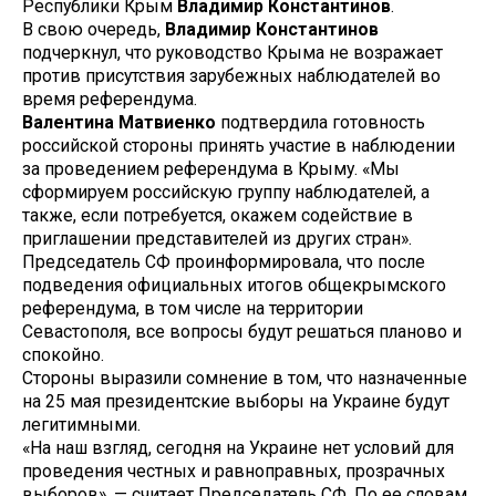
Республики Крым
Владимир Константинов
.
В свою очередь,
Владимир Константинов
подчеркнул, что руководство Крыма не возражает
против присутствия зарубежных наблюдателей во
время референдума.
Валентина Матвиенко
подтвердила готовность
российской стороны принять участие в наблюдении
за проведением референдума в Крыму. «Мы
сформируем российскую группу наблюдателей, а
также, если потребуется, окажем содействие в
приглашении представителей из других стран».
Председатель СФ проинформировала, что после
подведения официальных итогов общекрымского
референдума, в том числе на территории
Севастополя, все вопросы будут решаться планово и
спокойно.
Стороны выразили сомнение в том, что назначенные
на 25 мая президентские выборы на Украине будут
легитимными.
«На наш взгляд, сегодня на Украине нет условий для
проведения честных и равноправных, прозрачных
выборов», — считает Председатель СФ. По ее словам,