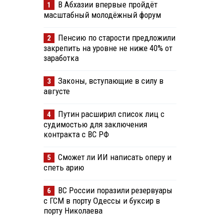
В Абхазии впервые пройдёт
1
масштабный молодёжный форум
Пенсию по старости предложили
2
закрепить на уровне не ниже 40% от
заработка
Законы, вступающие в силу в
3
августе
Путин расширил список лиц с
4
судимостью для заключения
контракта с ВС РФ
Сможет ли ИИ написать оперу и
5
спеть арию
ВС России поразили резервуары
6
с ГСМ в порту Одессы и буксир в
порту Николаева