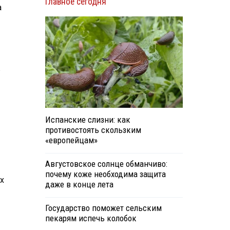
Главное сегодня
а
в
Испанские слизни: как
противостоять скользким
«европейцам»
Августовское солнце обманчиво:
почему коже необходима защита
х
даже в конце лета
Государство поможет сельским
пекарям испечь колобок