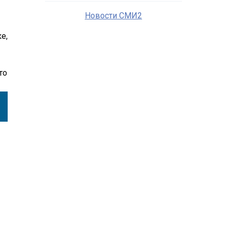
Новости СМИ2
е,
то