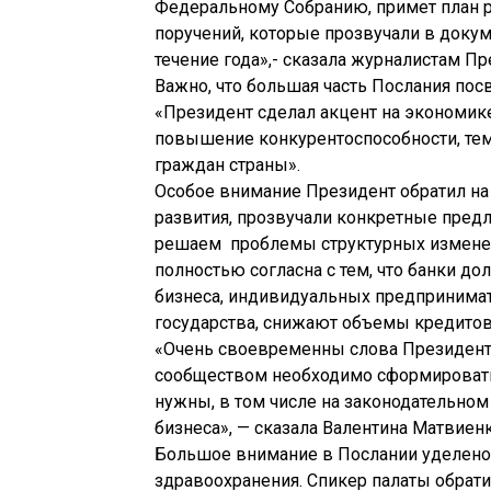
Федеральному Собранию, примет план р
поручений, которые прозвучали в докум
течение года»,- сказала журналистам П
Важно, что большая часть Послания пос
«Президент сделал акцент на экономике
повышение конкурентоспособности, тем
граждан страны».
Особое внимание Президент обратил на
развития, прозвучали конкретные пред
решаем проблемы структурных изменен
полностью согласна с тем, что банки 
бизнеса, индивидуальных предпринимате
государства, снижают объемы кредитов
«Очень своевременны слова Президента 
сообществом необходимо сформировать
нужны, в том числе на законодательном 
бизнеса», — сказала Валентина Матвиенк
Большое внимание в Послании уделено 
здравоохранения. Спикер палаты обрати