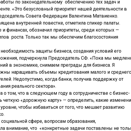
аботы по законодательному обеспечению тех задач и
енте. «Это безусловный приоритет нашей деятельности в
редседатель Совета Федерации Валентина Матвиенко.
вящена внутренней повестке, отметила спикер палаты.
 и финансах, обозначил приоритеты, среди которых —
пов роста. Только так мы обеспечим благосостояния
 необходимость защиты бизнеса, создания условий его
ложения, подчеркнула Председатель СФ. «Пока мы медлен
ий в экономике, снимаем преграды для бизнеса. Я
должны наращивать объемы кредитования малого и среднег
лей. Недопустимо, когда банки, получив поддержку от
ания реального сектора».
о том, что в следующем году в сотрудничестве с бизнес-
 четкую «дорожную карту» — определить, какие изменен
уровне, чтобы избавиться от того, что мешает развитию
о.
социальной сфере, вопросам образования,
ла внимание, что «конкретные задачи поставлены не толь