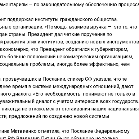
ламентариям — по законодательному обеспечению процесс
ент поддержал институты гражданского общества,
ьные организации. «Помощь, взаимовыручка — это то, что
ан страны. Президент дал четкие поручения по
развития этих институтов, созданию новых инструменто
акономерно, что Президент обратился к губернаторам,
ать больше полномочий некоммерческим организациям,
социальные проблемы, иногда более эффективно, чем
 прозвучавших в Послании, спикер СФ указала, что те
еднее время в системе международных отношений, дают
ного диалога. «Его необходимость понимают не только в
 уважительный диалог с учетом интересов всех государств.
 никогда не откажемся от отстаивания наших национальны
ости, предложений по созданию новой системы
тина Матвиенко отметила, что Послание Федеральному
нт РФ Владимир Путин, было обращено не только