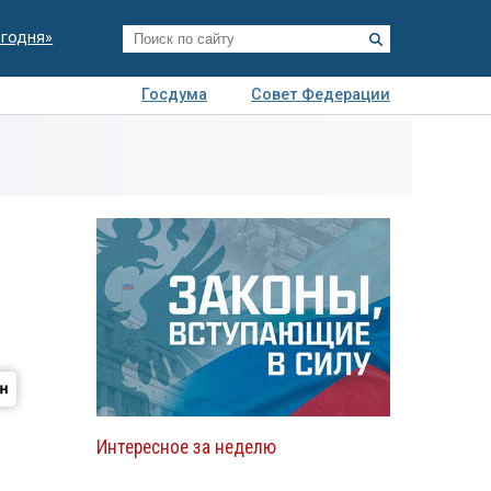
егодня»
Госдума
Совет Федерации
я
Авто
Недвижимость
Технологии
иза
Интересное за неделю