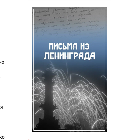
но
о
ия
ко