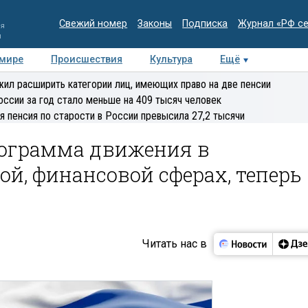
Свежий номер
Законы
Подписка
Журнал «РФ с
ия
и
 мире
Происшествия
Культура
Ещё
Медиацентр
Интервью
Колумнисты
Делова
ил расширить категории лиц, имеющих право на две пенсии
эксперт
оссии за год стало меньше на 409 тысяч человек
я пенсия по старости в России превысила 27,2 тысячи
рограмма движения в
ой, финансовой сферах, теперь
Читать нас в