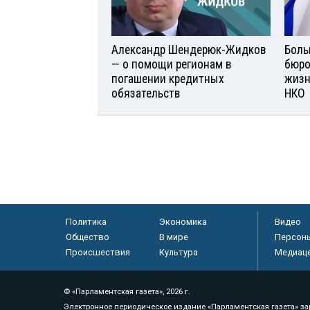
Александр Шендерюк-Жидков
Боль
— о помощи регионам в
бюро
погашении кредитных
жизн
обязательств
НКО
Политика
Экономика
Видео
Общество
В мире
Персон
Происшествия
Культура
Медиац
© «Парламентская газета», 2026 г.
Электронное периодическое издание «Парламентская газета» за