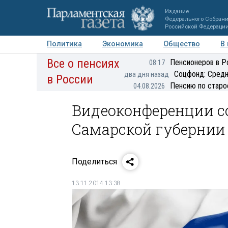
Издание
Федерального Собран
Российской Федераци
Политика
Экономика
Общество
В
Все о пенсиях
Фото
Авторы
Персоны
Мнения
Регионы
Пенсионеров в Р
08:17
Соцфонд: Средн
два дня назад
в России
Пенсию по старо
04.08.2026
Видеоконференции с
Самарской губернии
Поделиться
13.11.2014 13:38