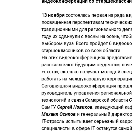
видеоконференций со старшеклассни
13 ноября
состоялась первая из ряда в
посвященная перспективам технических 
традиционными для регионального депа
году их сдвинули с весны на осень, что
выбором вуза. Всего пройдет 6 видеоко
старшеклассников со всей области
На этих видеоконференциях представите
рассказывают будущим студентам, поче
«охота», сколько получает молодой сп
работать на международную корпорацию
Сегодняшняя видеоконференция прошла 
руководитель управления регионально
технологий и связи Самарской области
С
СамГУ
Сергей Новиков
, заведующий ка
Михаил Осипов
и генеральный директор
IT-отрасль испытывает серьезный кадр
специалисты в сфере IT останутся само