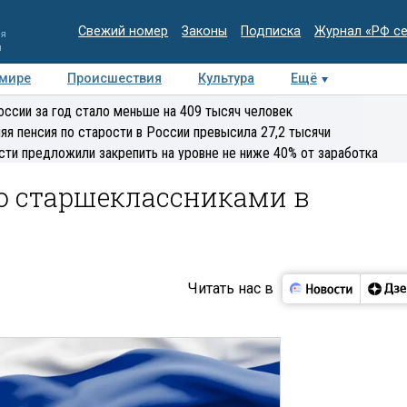
Свежий номер
Законы
Подписка
Журнал «РФ с
ия
и
 мире
Происшествия
Культура
Ещё
Медиацентр
Интервью
Колумнисты
Делова
оссии за год стало меньше на 409 тысяч человек
эксперт
яя пенсия по старости в России превысила 27,2 тысячи
сти предложили закрепить на уровне не ниже 40% от заработка
о старшеклассниками в
Читать нас в