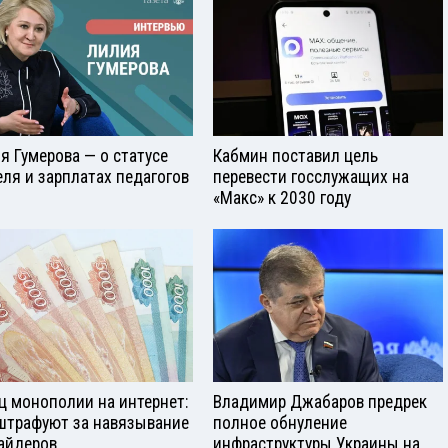
я Гумерова — о статусе
Кабмин поставил цель
еля и зарплатах педагогов
перевести госслужащих на
«Макс» к 2030 году
ц монополии на интернет:
Владимир Джабаров предрек
штрафуют за навязывание
полное обнуление
айдеров
инфраструктуры Украины на