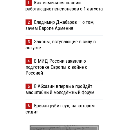
Как изменятся пенсии
1
работающих пенсионеров с 1 августа
Владимир Джабаров — о том,
2
зачем Европе Армения
Законы, вступающие в силу в
3
августе
В МИД России заявили о
4
подготовке Европы к войне с
Россией
В Абхазии впервые пройдёт
5
масштабный молодёжный форум
Ереван рубит сук, на котором
6
сидит