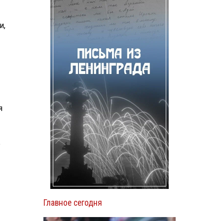
и,
я
е
Главное сегодня