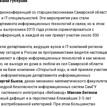
ками губернии
идеоконференций со старшеклассниками Самарской област
и IT-специальностей. Эти мероприятия уже стали
ртамента информационных технологий и связи, но в этом
бы выпускники 2015 года успели сориентироваться с
нференций, в каждой из них примут участие около 300
ли департамента, ведущих вузов и IT-компаний региона
му сегодня в России за программистами ведется настояща
ециалист в сфере информационных технологий и как можно
, не выходя из дома в любом из сел Самарской области.
на базе компании «Открытый код», в ней приняли участи
й информатизации департамента информационных
ергей Быков
, декан механико-математического факультета
федрой безопасности информационных систем СамГУ
 системного интегратора «Вебзавод»
Максим Батянов
.
овый дефицит и в перспективе ближайших 3-5 лет
й востребованной категорией. При этом большинство