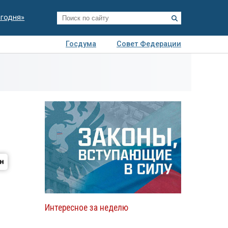
егодня»
Госдума
Совет Федерации
я
Авто
Недвижимость
Технологии
иза
Интересное за неделю