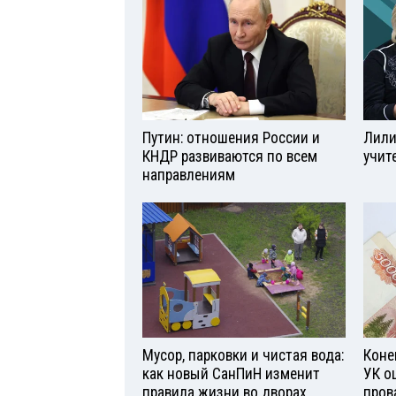
Путин: отношения России и
Лили
КНДР развиваются по всем
учит
направлениям
Мусор, парковки и чистая вода:
Коне
как новый СанПиН изменит
УК о
правила жизни во дворах
пров