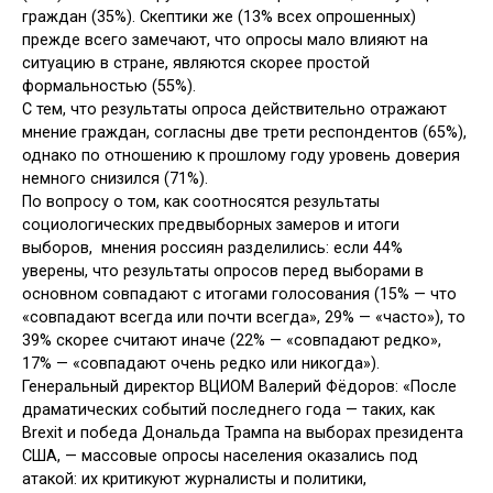
граждан (35%). Скептики же (13% всех опрошенных)
прежде всего замечают, что опросы мало влияют на
ситуацию в стране, являются скорее простой
формальностью (55%).
С тем, что результаты опроса действительно отражают
мнение граждан, согласны две трети респондентов (65%),
однако по отношению к прошлому году уровень доверия
немного снизился (71%).
По вопросу о том, как соотносятся результаты
социологических предвыборных замеров и итоги
выборов, мнения россиян разделились: если 44%
уверены, что результаты опросов перед выборами в
основном совпадают с итогами голосования (15% — что
«совпадают всегда или почти всегда», 29% — «часто»), то
39% скорее считают иначе (22% — «совпадают редко»,
17% — «совпадают очень редко или никогда»).
Генеральный директор ВЦИОМ Валерий Фёдоров: «После
драматических событий последнего года — таких, как
Brexit и победа Дональда Трампа на выборах президента
США, — массовые опросы населения оказались под
атакой: их критикуют журналисты и политики,