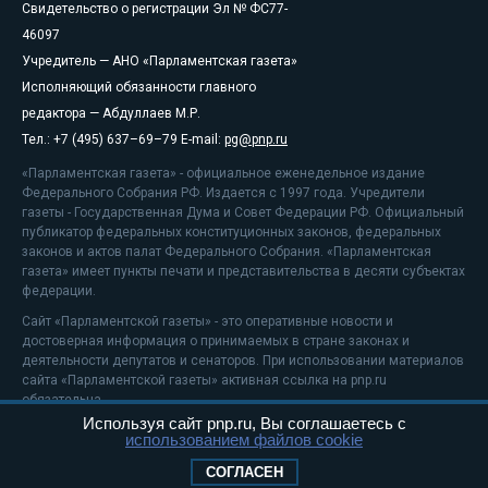
Свидетельство о регистрации Эл № ФС77-
46097
Учредитель — АНО «Парламентская газета»
Исполняющий обязанности главного
редактора — Абдуллаев М.Р.
Тел.: +7 (495) 637–69–79 E-mail:
pg@pnp.ru
«Парламентская газета» - официальное еженедельное издание
Федерального Собрания РФ. Издается с 1997 года. Учредители
газеты - Государственная Дума и Совет Федерации РФ. Официальный
публикатор федеральных конституционных законов, федеральных
законов и актов палат Федерального Собрания. «Парламентская
газета» имеет пункты печати и представительства в десяти субъектах
федерации.
Сайт «Парламентской газеты» - это оперативные новости и
достоверная информация о принимаемых в стране законах и
деятельности депутатов и сенаторов. При использовании материалов
сайта «Парламентской газеты» активная ссылка на pnp.ru
обязательна.
Используя сайт pnp.ru, Вы соглашаетесь с
На информационном ресурсе применяются
рекомендательные
использованием файлов cookie
технологии
Положение о защите персональных данных
СОГЛАСЕН