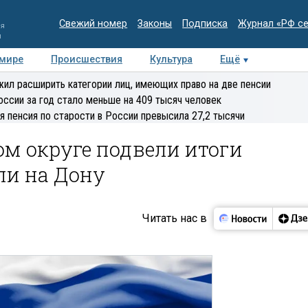
Свежий номер
Законы
Подписка
Журнал «РФ с
ия
и
 мире
Происшествия
Культура
Ещё
Медиацентр
Интервью
Колумнисты
Делова
ил расширить категории лиц, имеющих право на две пенсии
эксперт
оссии за год стало меньше на 409 тысяч человек
я пенсия по старости в России превысила 27,2 тысячи
м округе подвели итоги
ли на Дону
Читать нас в