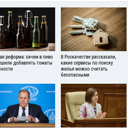
ая реформа: зачем в пиво
В Роскачестве рассказали,
ешили добавлять томаты
какие сервисы по поиску
яности
жилья можно считать
безопасными