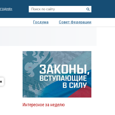
егодня»
Госдума
Совет Федерации
я
Авто
Недвижимость
Технологии
иза
Интересное за неделю