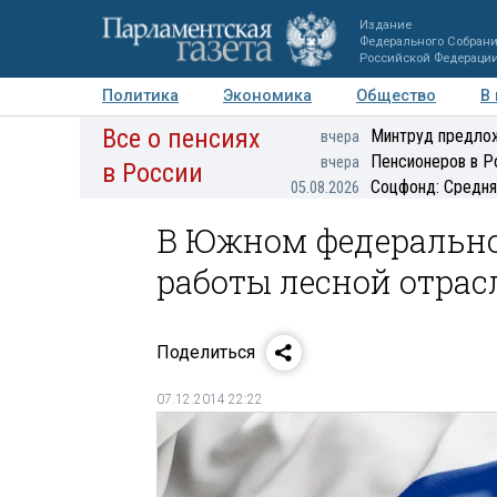
Издание
Федерального Собран
Российской Федераци
Политика
Экономика
Общество
В
Все о пенсиях
Фото
Авторы
Персоны
Мнения
Регионы
Минтруд предлож
вчера
Пенсионеров в Р
вчера
в России
Соцфонд: Средня
05.08.2026
В Южном федерально
работы лесной отрас
Поделиться
07.12.2014 22:22