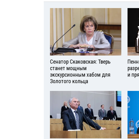
Сенатор Скаковская: Тверь
Пенн
станет мощным
разр
экскурсионным хабом для
и пр
Золотого кольца