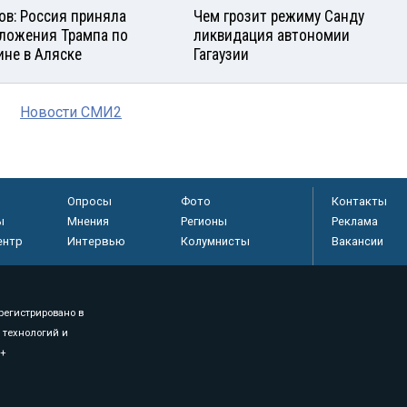
ов: Россия приняла
Чем грозит режиму Санду
ложения Трампа по
ликвидация автономии
ине в Аляске
Гагаузии
Новости СМИ2
Опросы
Фото
Контакты
ы
Мнения
Регионы
Реклама
ентр
Интервью
Колумнисты
Вакансии
регистрировано в
 технологий и
8+