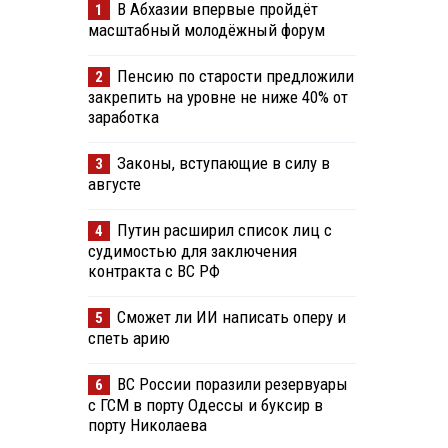
В Абхазии впервые пройдёт
1
масштабный молодёжный форум
Пенсию по старости предложили
2
закрепить на уровне не ниже 40% от
заработка
Законы, вступающие в силу в
3
августе
Путин расширил список лиц с
4
судимостью для заключения
контракта с ВС РФ
Сможет ли ИИ написать оперу и
5
спеть арию
ВС России поразили резервуары
6
с ГСМ в порту Одессы и буксир в
порту Николаева