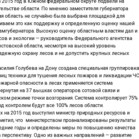
на 2015 год в Южном федеральном округе подвели на
тельстве области. По мнению заместителя губернатора
ая область не случайно была выбрана площадкой для
иваем это как поддержку и определенную оценку нашей
замгубернатора. Высокую оценку областным властям дал и
сов и экологии — руководитель Федерального агентства
остовской области, несмотря на высокий уровень
надежную охрану лесов и не допустить крупных лесных
силия Голубева на Дону создана специальная группировка
ниц техники для тушения лесных пожаров и ликвидации ЧС
ожарной опасности в лесах применяется система
ернутая на 37 вышках операторов сотовой связи и
ком режиме точки возгорания. Система контролирует 75%
од контролем будут все 100% лесов области.
ах на 2015 год выступил министр природных ресурсов и
тметил, что министерством проанализированы результаты
ледние годы и определены меры по повышению качества
 перспективу. Одно из важных направлений — развитие