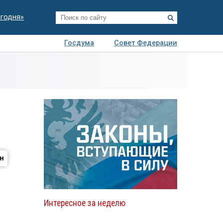
егодня»
Госдума
Совет Федерации
я
Авто
Недвижимость
Технологии
иза
Интересное за неделю