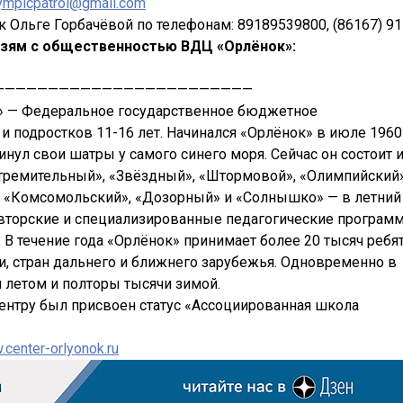
lympicpatrol@gmail.com
 Ольге Горбачёвой по телефонам: 89189539800, (86167) 91
язям с общественностью ВДЦ «Орлёнок»:
————————————————————————
к» — Федеральное государственное бюджетное
и подростков 11-16 лет. Начинался «Орлёнок» в июле 1960
кинул свои шатры у самого синего моря. Сейчас он состоит 
«Стремительный», «Звёздный», «Штормовой», «Олимпийский
, «Комсомольский», «Дозорный» и «Солнышко» — в летний
авторские и специализированные педагогические програм
 В течение года «Орлёнок» принимает более 20 тысяч ребя
и, стран дальнего и ближнего зарубежья. Одновременно в
й летом и полторы тысячи зимой.
центру был присвоен статус «Ассоциированная школа
сenter-orlyonok.ru