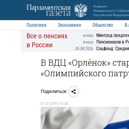
Издание
Федерального Собран
Российской Федераци
Политика
Экономика
Общество
В
Все о пенсиях
Фото
Авторы
Персоны
Мнения
Регионы
Минтруд предлож
вчера
Пенсионеров в Р
вчера
в России
Соцфонд: Средня
05.08.2026
В ВДЦ «Орлёнок» ста
«Олимпийского патр
Поделиться
21.07.2015 15:35