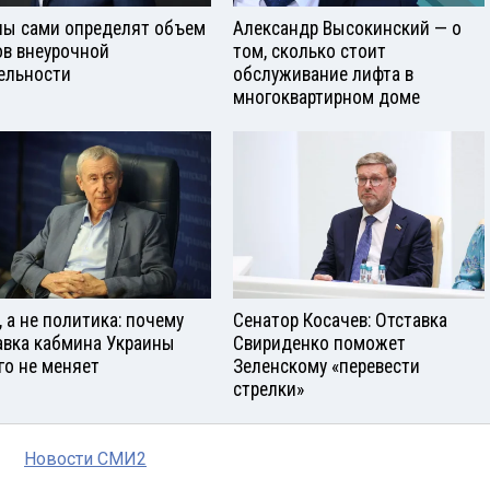
ы сами определят объем
Александр Высокинский — о
ов внеурочной
том, сколько стоит
ельности
обслуживание лифта в
многоквартирном доме
, а не политика: почему
Сенатор Косачев: Отставка
авка кабмина Украины
Свириденко поможет
го не меняет
Зеленскому «перевести
стрелки»
Новости СМИ2