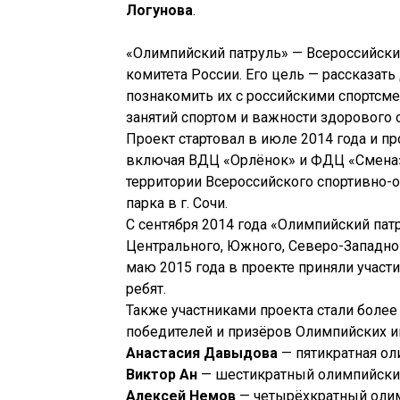
Логунова
.
«Олимпийский патруль» — Всероссийск
комитета России. Его цель — рассказат
познакомить их с российскими спортсм
занятий спортом и важности здорового 
Проект стартовал в июле 2014 года и пр
включая ВДЦ «Орлёнок» и ФДЦ «Смена» 
территории Всероссийского спортивно-о
парка в г. Сочи.
С сентября 2014 года «Олимпийский пат
Центрального, Южного, Северо-Западно
маю 2015 года в проекте приняли участи
ребят.
Также участниками проекта стали боле
победителей и призёров Олимпийских иг
Анастасия Давыдова
— пятикратная о
Виктор Ан
— шестикратный олимпийский
Алексей Немов
— четырёхкратный олим