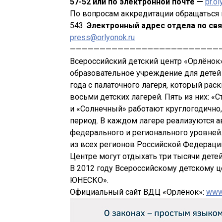
57-52 или по электронной почте —
pr.o
По вопросам аккредитации обращаться к
543.
Электронный адрес отдела по св
press@orlyonok.ru
—————————————————————————
Всероссийский детский центр «Орлёно
образовательное учреждение для детей 
года с палаточного лагеря, который рас
восьми детских лагерей. Пять из них: 
и «Солнечный» работают круглогодично
период. В каждом лагере реализуются 
федерального и регионального уровней.
из всех регионов Российской Федераци
Центре могут отдыхать три тысячи дете
В 2012 году Всероссийскому детскому 
ЮНЕСКО».
Официальный сайт ВДЦ «Орлёнок»:
www.