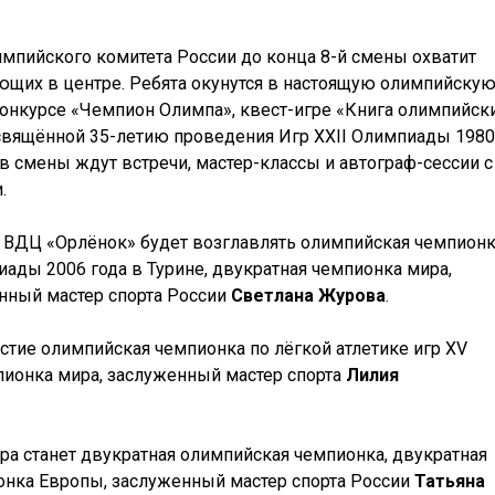
мпийского комитета России до конца 8-й смены охватит
ающих в центре. Ребята окунутся в настоящую олимпийску
конкурсе «Чемпион Олимпа», квест-игре «Книга олимпийск
освящённой 35-летию проведения Игр XXII Олимпиады 1980
ов смены ждут встречи, мастер-классы и автограф-сессии с
.
 в ВДЦ «Орлёнок» будет возглавлять олимпийская чемпион
ады 2006 года в Турине, двукратная чемпионка мира,
енный мастер спорта России
Светлана Журова
.
астие олимпийская чемпионка по лёгкой атлетике игр ХV
пионка мира, заслуженный мастер спорта
Лилия
тра станет двукратная олимпийская чемпионка, двукратная
онка Европы, заслуженный мастер спорта России
Татьяна