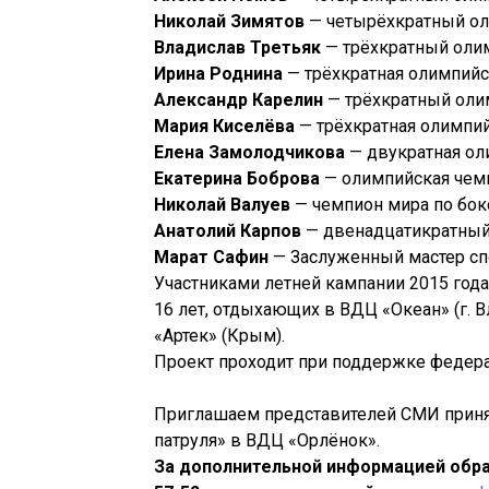
Николай Зимятов
— четырёхкратный о
Владислав Третьяк
— трёхкратный оли
Ирина Роднина
— трёхкратная олимпийс
Александр Карелин
— трёхкратный оли
Мария Киселёва
— трёхкратная олимпи
Елена Замолодчикова
— двукратная ол
Екатерина Боброва
— олимпийская чем
Николай Валуев
— чемпион мира по бок
Анатолий Карпов
— двенадцатикратный
Марат Сафин
— Заслуженный мастер спо
Участниками летней кампании 2015 года 
16 лет, отдыхающих в ВДЦ «Океан» (г. 
«Артек» (Крым).
Проект проходит при поддержке федера
Приглашаем представителей СМИ приня
патруля» в ВДЦ «Орлёнок».
За дополнительной информацией обра