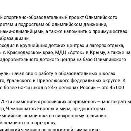
ий спортивно-образовательный проект Олимпийского
ь детям и подросткам об олимпийском движении,
енами-олимпийцами, а также напомнить о преимуществах
образа жизни.
оходил в крупнейших детских центрах и лагерях отдыха,
в Краснодарском крае, МДЦ «Артек» в Крыму, а также на
здоровительного детского центра на базе Олимпийского
руль» начал свою работу в образовательных школах
го, Уральского и Приволжского федеральных округов. К
е более 60-ти школ в 24-х регионах России — это 45 000
е 70-ти знаменитых российских спортсменов — многократн
р, Чемпионатов Европы и мира, среди которых:
лимпийская чемпионка по синхронному плаванию;
 чемпион по шорт-треку;
пийский чемпион по спортивной гимнастике;