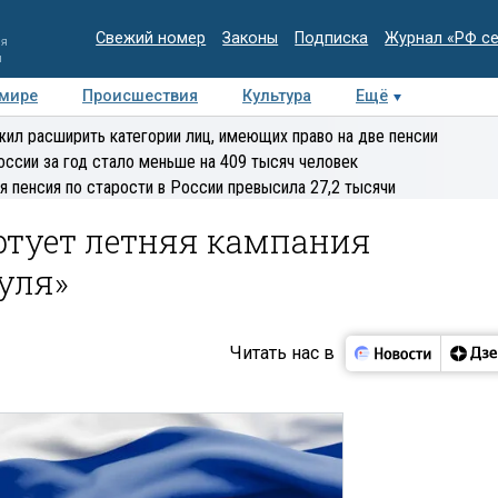
Свежий номер
Законы
Подписка
Журнал «РФ с
ия
и
 мире
Происшествия
Культура
Ещё
Медиацентр
Интервью
Колумнисты
Делова
ил расширить категории лиц, имеющих право на две пенсии
эксперт
оссии за год стало меньше на 409 тысяч человек
я пенсия по старости в России превысила 27,2 тысячи
ртует летняя кампания
уля»
Читать нас в