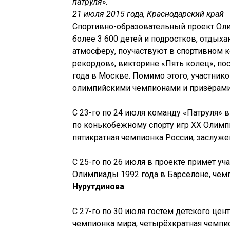
патруля».
21 июля 2015 года, Краснодарский край
Спортивно-образовательный проект Оли
более 3 600 детей и подростков, отдых
атмосферу, поучаствуют в спортивном 
рекордов», викторине «Пять колец», п
года в Москве. Помимо этого, участник
олимпийскими чемпионами и призёрами
С 23-го по 24 июля команду «Патруля»
по конькобежному спорту игр ХХ Олимпи
пятикратная чемпионка России, заслуж
С 25-го по 26 июля в проекте примет уч
Олимпиады 1992 года в Барселоне, чем
Нурутдинова
.
С 27-го по 30 июля гостем детского цен
чемпионка мира, четырёхкратная чемпи