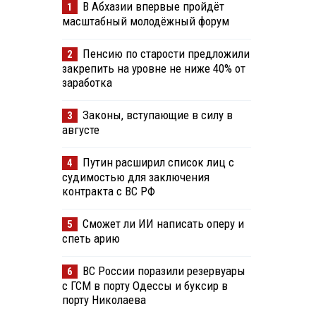
В Абхазии впервые пройдёт
1
масштабный молодёжный форум
Пенсию по старости предложили
2
закрепить на уровне не ниже 40% от
заработка
Законы, вступающие в силу в
3
августе
Путин расширил список лиц с
4
судимостью для заключения
контракта с ВС РФ
Сможет ли ИИ написать оперу и
5
спеть арию
ВС России поразили резервуары
6
с ГСМ в порту Одессы и буксир в
порту Николаева