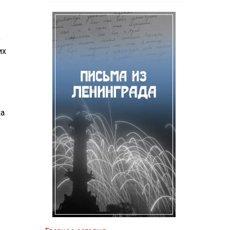
ю
их
ка