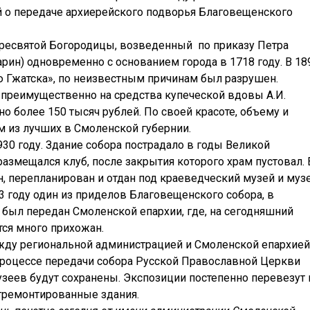
 о передаче архиерейского подворья Благовещенского
ресвятой Богородицы, возведенный по приказу Петра
арин) одновременно с основанием города в 1718 году. В 18
 Гжатска», по неизвестным причинам был разрушен.
преимущественно на средства купеческой вдовы А.И.
о более 150 тысяч рублей. По своей красоте, объему и
м из лучших в Смоленской губернии.
30 году. Здание собора пострадало в годы Великой
размещался клуб, после закрытия которого храм пустовал. 
н, перепланирован и отдан под краеведческий музей и муз
13 году один из приделов Благовещенского собора, в
 был передан Смоленской епархии, где, на сегодняшний
ся много прихожан.
ду региональной администрацией и Смоленской епархией
 процессе передачи собора Русской Православной Церкви
зеев будут сохранены. Экспозиции постепенно перевезут 
тремонтированные здания.