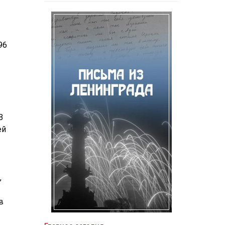
96
В
ей
,
в