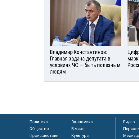
Владимир Константинов:
Цифр
Главная задача депутата в
марк
условиях ЧС — быть полезным
Росс
людям
Политика
Экономика
Видео
Общество
В мире
Персон
Происшествия
Культура
Медиац