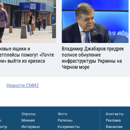
овые ящики и
Владимир Джабаров предрек
етплейсы помогут «Почте
полное обнуление
ии» выйти из кризиса
инфраструктуры Украины на
Черном море
Новости СМИ2
Опросы
Фото
Контакты
ы
Мнения
Регионы
Реклама
ентр
Интервью
Колумнисты
Вакансии