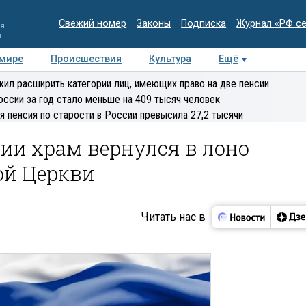
Свежий номер
Законы
Подписка
Журнал «РФ с
ия
и
 мире
Происшествия
Культура
Ещё
Медиацентр
Интервью
Колумнисты
Делова
ил расширить категории лиц, имеющих право на две пенсии
эксперт
оссии за год стало меньше на 409 тысяч человек
я пенсия по старости в России превысила 27,2 тысячи
ии храм вернулся в лоно
ой Церкви
Читать нас в