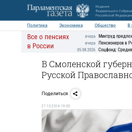
Издание
Федерального Собран
Российской Федераци
Политика
Экономика
Общество
В
Все о пенсиях
Фото
Авторы
Персоны
Мнения
Регионы
Минтруд предлож
вчера
Пенсионеров в Р
вчера
в России
Соцфонд: Средня
05.08.2026
В Смоленской губерн
Русской Православн
Поделиться
27.10.2014 19:00