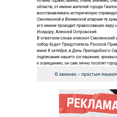
«Очень торжественно, очень значимо, оч
области, от имени жителей города Гжатс
восстанавливать историческую справедл
Смоленской и Вяземской епархии те храмы
его имени проводит православную веру 
Исидору, Алексей Островский.
В ответном слове епископ Смоленский 
собор будет Предстоятель Русской Пра
меня 8 октября, в День Преподобного Се
подписании нашего соглашения, чрезвыча
к освящению, он сам лично посетит горо