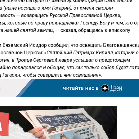
ень почетно сегодня от имени администрации Смоленской
ка (ныне носящего имя Гагарин), от имени смолян
ивость — возвращать Русской Православной Церкви,
, которые по праву принадлежат Господу Богу и тем, кто от
на нашей святой земле», —
сказал, обращаясь к епископу
и Вяземский Исидор сообщил, что освящать Благовещенск
вославной Церкви: «
Святейший Патриарх Кирилл, который о
ргия, в Троице-Сергиевой лавре услышал о предстоящем
йно порадовался и обещал, что как только собор будет гот
д Гагарин, чтобы совершить чин освящения».