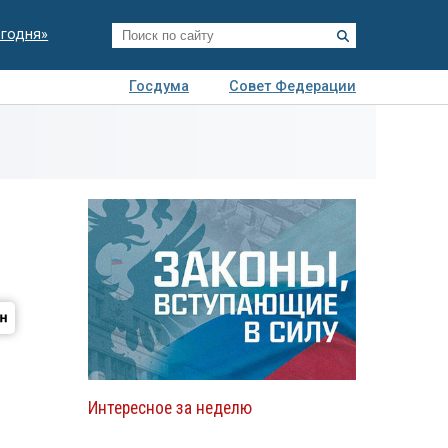
егодня»
Госдума
Совет Федерации
я
Авто
Недвижимость
Технологии
иза
Интересное за неделю