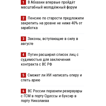
В Абхазии впервые пройдёт
1
масштабный молодёжный форум
Пенсию по старости предложили
2
закрепить на уровне не ниже 40% от
заработка
Законы, вступающие в силу в
3
августе
Путин расширил список лиц с
4
судимостью для заключения
контракта с ВС РФ
Сможет ли ИИ написать оперу и
5
спеть арию
ВС России поразили резервуары
6
с ГСМ в порту Одессы и буксир в
порту Николаева