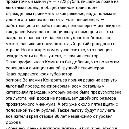
прожиточный минимум — 7722 рубля, лишались права на
льготный проезд в общественном транспорте.
«Прежде чем принимать такие решения, надо понимать,
для кого отменяются льготы. Есть пенсионеры —
работающие и неработающие, пенсионеры — инвалиды и
так далее. Безусловно, социальную помощь и льготы
раздавать направо и налево государство больше не
может, раньше их получал каждый третий гражданин в
стране. Но в конкретном случае считаю, что принцип
нуждаемости не был учтен», — заявил сенатор.
Глава профильного Комитета СФ добавил, что по итогам
совещания с инициативной группой пенсионеров
Краснодарского края губернатор
региона Вениамин Кондратьев принял решение вернуть
льготный проезд пенсионерам и всем остальным
категориям граждан, которым ранее была предусмотрена
эта льгота, чей доход не превышает двойного размера
прожиточного минимума. А это уже около пятнадцати с
половиной тысяч рублей. Также льготу будут получать
все жители края старше 80 лет независимо от уровня
дохода.
«Конечно, данные вопросы должны и будут решаться в