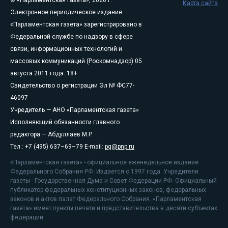
© «Парламентская газета», 2026 г.
Карта сайта
Электронное периодическое издание
«Парламентская газета» зарегистрировано в
Федеральной службе по надзору в сфере
связи, информационных технологий и
массовых коммуникаций (Роскомнадзор) 05
августа 2011 года. 18+
Свидетельство о регистрации Эл № ФС77-
46097
Учредитель — АНО «Парламентская газета»
Исполняющий обязанности главного
редактора — Абдуллаев М.Р.
Тел.: +7 (495) 637–69–79 E-mail:
pg@pnp.ru
«Парламентская газета» - официальное еженедельное издание
Федерального Собрания РФ. Издается с 1997 года. Учредители
газеты - Государственная Дума и Совет Федерации РФ. Официальный
публикатор федеральных конституционных законов, федеральных
законов и актов палат Федерального Собрания. «Парламентская
газета» имеет пункты печати и представительства в десяти субъектах
федерации.