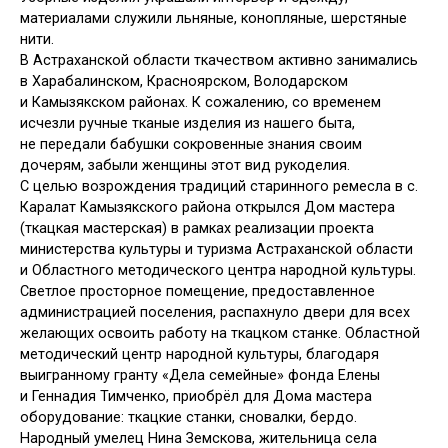
материалами служили льняные, конопляные, шерстяные
нити.
В Астраханской области ткачеством активно занимались
в Харабалинском, Красноярском, Володарском
и Камызякском районах. К сожалению, со временем
исчезли ручные тканые изделия из нашего быта,
не передали бабушки сокровенные знания своим
дочерям, забыли женщины этот вид рукоделия.
С целью возрождения традиций старинного ремесла в с.
Каралат Камызякского района открылся Дом мастера
(ткацкая мастерская) в рамках реализации проекта
министерства культуры и туризма Астраханской области
и Областного методического центра народной культуры.
Светлое просторное помещение, предоставленное
администрацией поселения, распахнуло двери для всех
желающих освоить работу на ткацком станке. Областной
методический центр народной культуры, благодаря
выигранному гранту «Дела семейные» фонда Елены
и Геннадия Тимченко, приобрёл для Дома мастера
оборудование: ткацкие станки, сновалки, бердо.
Народный умелец Нина Земскова, жительница села