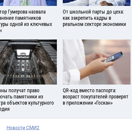
тор Гумерова назвала
От школьной парты до цеха:
анение памятников
как закрепить кадры в
туры одной из ключевых
реальном секторе экономики
ч
оны получат право
QR-код вместо паспорта:
ючать памятники из
возраст покупателей проверят
тра объектов культурного
в приложении «Госкан»
едия
Новости СМИ2