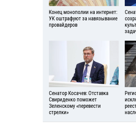
Конец монополии на интернет:
Сена
УК оштрафуют за навязывание
сохр
провайдеров
куль
зада
Сенатор Косачев: Отставка
Реги
Свириденко поможет
искл
Зеленскому «перевести
реес
стрелки»
насл