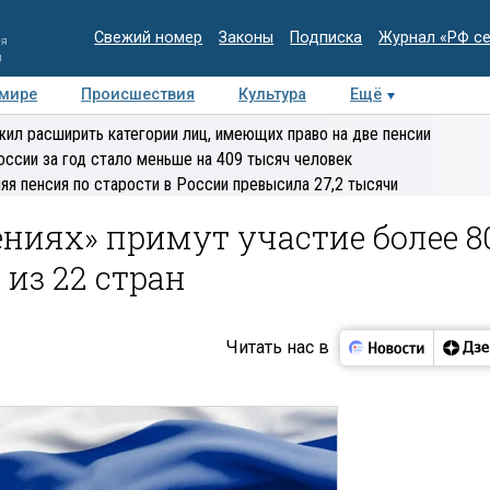
Свежий номер
Законы
Подписка
Журнал «РФ с
ия
и
 мире
Происшествия
Культура
Ещё
Медиацентр
Интервью
Колумнисты
Делова
ил расширить категории лиц, имеющих право на две пенсии
эксперт
оссии за год стало меньше на 409 тысяч человек
яя пенсия по старости в России превысила 27,2 тысячи
ниях» примут участие более 8
из 22 стран
Читать нас в