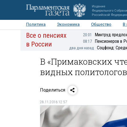
Издание
Федерального Собран
Российской Федераци
Политика
Экономика
Общество
В
Все о пенсиях
Фото
Авторы
Персоны
Мнения
Регионы
Минтруд предлож
20:01
Пенсионеров в Р
08:17
в России
Соцфонд: Средн
два дня назад
В «Примаковских чте
видных политологов 
Поделиться
28.11.2016 12:57