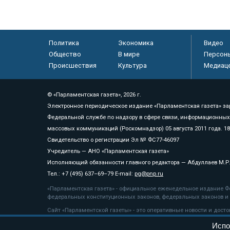
Политика
Экономика
Видео
Общество
В мире
Персон
Происшествия
Культура
Медиац
© «Парламентская газета», 2026 г.
Электронное периодическое издание «Парламентская газета» за
Федеральной службе по надзору в сфере связи, информационных
массовых коммуникаций (Роскомнадзор) 05 августа 2011 года. 1
Свидетельство о регистрации Эл № ФС77-46097
Учредитель — АНО «Парламентская газета»
Исполняющий обязанности главного редактора — Абдуллаев М.Р
Тел.: +7 (495) 637–69–79 E-mail:
pg@pnp.ru
«Парламентская газета» - официальное еженедельное издание Фе
федеральных конституционных законов, федеральных законов и а
Сайт «Парламентской газеты» - это оперативные новости и дост
«Парламентской газеты» активная ссылка на pnp.ru обязательна.
Испо