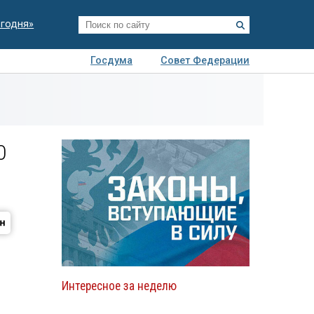
егодня»
Госдума
Совет Федерации
я
Авто
Недвижимость
Технологии
иза
0
Интересное за неделю