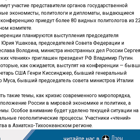
имут участие представители органов государственной
нные экономисты, политологи и дипломаты, выдающиеся
а конференцию приедут более 80 видных политологов из 2
ном комитете.
ференции планируются выступления председателя
 Юрия Ушакова, председателей Совета Федерации и
слава Володина, министра иностранных дел России Серге
ских чтениях» приглашен президент РФ Владимир Путин.
оторые, как ожидается, выступят на конференции — бывш
кретарь США Генри Киссинджер, бывший генеральный
мр Муса, бывший председатель совета министров Италии
ть такие темы, как кризис современного миропорядка,
положение России в мировой экономике и политике, а
мы. Особое внимание будет уделено текущей ситуации на
альные геополитические процессы. Участники «чтений»
тва в Азиатско-Тихоокеанском регионе.