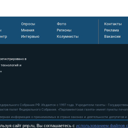
Опросы
Фото
Контакты
ы
Мнения
Регионы
Реклама
ентр
Интервью
Колумнисты
Вакансии
регистрировано в
 технологий и
8+
.
дерального Собрания РФ. Издается с 1997 года. Учредители газеты - Государств
ктов палат Федерального Собрания. «Парламентская газета» имеет пункты печати
оверная информация о принимаемых в стране законах и деятельности депутатов и
льзуя сайт pnp.ru, Вы соглашаетесь с
использованием файлов c