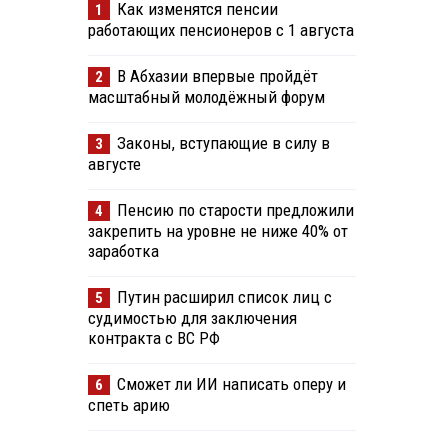
Как изменятся пенсии
1
работающих пенсионеров с 1 августа
В Абхазии впервые пройдёт
2
масштабный молодёжный форум
Законы, вступающие в силу в
3
августе
Пенсию по старости предложили
4
закрепить на уровне не ниже 40% от
заработка
Путин расширил список лиц с
5
судимостью для заключения
контракта с ВС РФ
Сможет ли ИИ написать оперу и
6
спеть арию