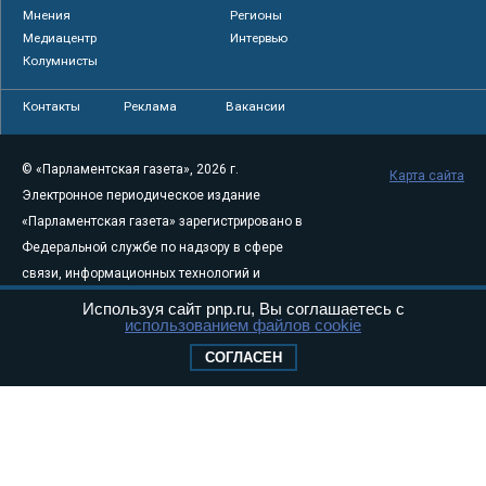
Мнения
Регионы
Медиацентр
Интервью
Колумнисты
Контакты
Реклама
Вакансии
© «Парламентская газета», 2026 г.
Карта сайта
Электронное периодическое издание
«Парламентская газета» зарегистрировано в
Федеральной службе по надзору в сфере
связи, информационных технологий и
массовых коммуникаций (Роскомнадзор) 05
Используя сайт pnp.ru, Вы соглашаетесь с
использованием файлов cookie
августа 2011 года. 18+
Свидетельство о регистрации Эл № ФС77-
СОГЛАСЕН
46097
Учредитель — АНО «Парламентская газета»
Исполняющий обязанности главного
редактора — Абдуллаев М.Р.
Тел.: +7 (495) 637–69–79 E-mail:
pg@pnp.ru