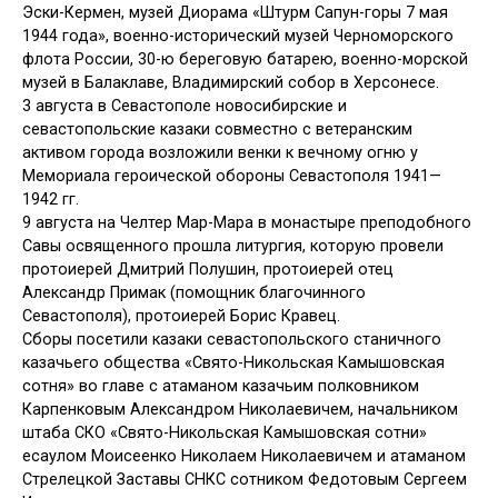
Эски-Кермен, музей Диорама «Штурм Сапун-горы 7 мая
1944 года», военно-исторический музей Черноморского
флота России, 30-ю береговую батарею, военно-морской
музей в Балаклаве, Владимирский собор в Херсонесе.
3 августа в Севастополе новосибирские и
севастопольские казаки совместно с ветеранским
активом города возложили венки к вечному огню у
Мемориала героической обороны Севастополя 1941—
1942 гг.
9 августа на Челтер Мар-Мара в монастыре преподобного
Савы освященного прошла литургия, которую провели
протоиерей Дмитрий Полушин, протоиерей отец
Александр Примак (помощник благочинного
Севастополя), протоиерей Борис Кравец.
Сборы посетили казаки севастопольского станичного
казачьего общества «Свято-Никольская Камышовская
сотня» во главе с атаманом казачьим полковником
Карпенковым Александром Николаевичем, начальником
штаба СКО «Свято-Никольская Камышовская сотни»
есаулом Моисеенко Николаем Николаевичем и атаманом
Стрелецкой Заставы СНКС сотником Федотовым Сергеем