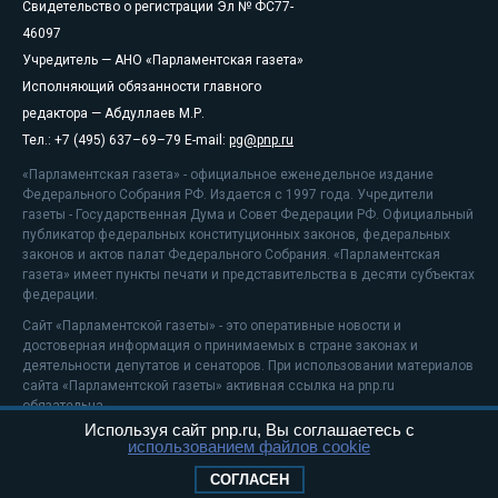
Свидетельство о регистрации Эл № ФС77-
46097
Учредитель — АНО «Парламентская газета»
Исполняющий обязанности главного
редактора — Абдуллаев М.Р.
Тел.: +7 (495) 637–69–79 E-mail:
pg@pnp.ru
«Парламентская газета» - официальное еженедельное издание
Федерального Собрания РФ. Издается с 1997 года. Учредители
газеты - Государственная Дума и Совет Федерации РФ. Официальный
публикатор федеральных конституционных законов, федеральных
законов и актов палат Федерального Собрания. «Парламентская
газета» имеет пункты печати и представительства в десяти субъектах
федерации.
Сайт «Парламентской газеты» - это оперативные новости и
достоверная информация о принимаемых в стране законах и
деятельности депутатов и сенаторов. При использовании материалов
сайта «Парламентской газеты» активная ссылка на pnp.ru
обязательна.
Используя сайт pnp.ru, Вы соглашаетесь с
На информационном ресурсе применяются
рекомендательные
использованием файлов cookie
технологии
Положение о защите персональных данных
СОГЛАСЕН