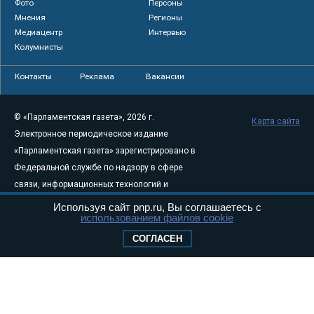
Фото
Персоны
Мнения
Регионы
Медиацентр
Интервью
Колумнисты
Контакты
Реклама
Вакансии
© «Парламентская газета», 2026 г.
Карта сайта
Электронное периодическое издание
«Парламентская газета» зарегистрировано в
Федеральной службе по надзору в сфере
связи, информационных технологий и
массовых коммуникаций (Роскомнадзор) 05
Используя сайт pnp.ru, Вы соглашаетесь с
использованием файлов cookie
августа 2011 года. 18+
Свидетельство о регистрации Эл № ФС77-
СОГЛАСЕН
46097
Учредитель — АНО «Парламентская газета»
Исполняющий обязанности главного
редактора — Абдуллаев М.Р.