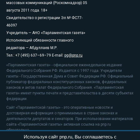
массовых коммуникаций (Роскомнадзор) 05
августа 2011 года. 18+
Свидетельство о регистрации Эл № ФС77-
46097
Учредитель — АНО «Парламентская газета»
Исполняющий обязанности главного
редактора — Абдуллаев М.Р.
Тел.: +7 (495) 637–69–79 E-mail:
pg@pnp.ru
«Парламентская газета» - официальное еженедельное издание
Федерального Собрания РФ. Издается с 1997 года. Учредители
газеты - Государственная Дума и Совет Федерации РФ. Официальный
публикатор федеральных конституционных законов, федеральных
законов и актов палат Федерального Собрания. «Парламентская
газета» имеет пункты печати и представительства в десяти субъектах
федерации.
Сайт «Парламентской газеты» - это оперативные новости и
достоверная информация о принимаемых в стране законах и
деятельности депутатов и сенаторов. При использовании материалов
сайта «Парламентской газеты» активная ссылка на pnp.ru
обязательна.
Используя сайт pnp.ru, Вы соглашаетесь с
На информационном ресурсе применяются
рекомендательные