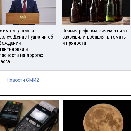
жим ситуацию на
Пенная реформа: зачем в пиво
роле»: Денис Пушилин об
разрешили добавлять томаты
бождении
и пряности
тантиновки и
пасности на дорогах
асса
Новости СМИ2