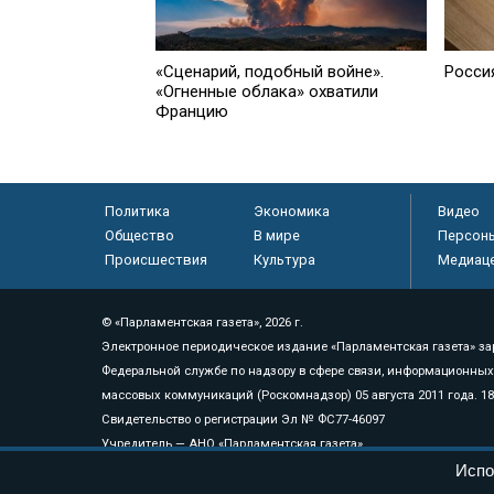
Росси
«Сценарий, подобный войне».
«Огненные облака» охватили
Францию
Политика
Экономика
Видео
Общество
В мире
Персон
Происшествия
Культура
Медиац
© «Парламентская газета», 2026 г.
Электронное периодическое издание «Парламентская газета» за
Федеральной службе по надзору в сфере связи, информационных
массовых коммуникаций (Роскомнадзор) 05 августа 2011 года. 1
Свидетельство о регистрации Эл № ФС77-46097
Учредитель — АНО «Парламентская газета»
Испо
Исполняющий обязанности главного редактора — Абдуллаев М.Р
Тел.: +7 (495) 637–69–79 E-mail:
pg@pnp.ru