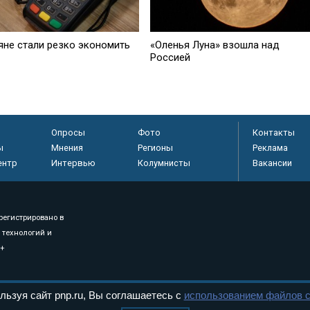
яне стали резко экономить
«Оленья Луна» взошла над
Россией
Опросы
Фото
Контакты
ы
Мнения
Регионы
Реклама
ентр
Интервью
Колумнисты
Вакансии
регистрировано в
 технологий и
8+
льзуя сайт pnp.ru, Вы соглашаетесь с
использованием файлов c
.