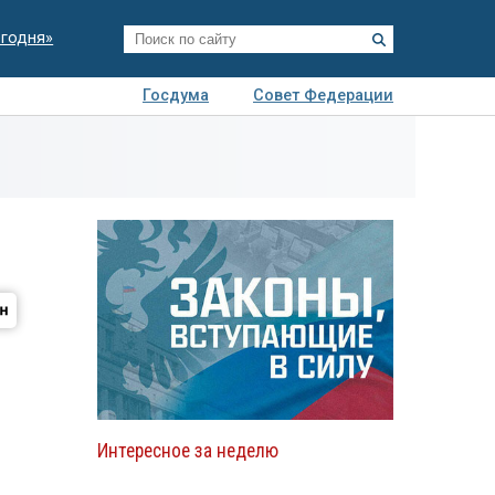
егодня»
Госдума
Совет Федерации
я
Авто
Недвижимость
Технологии
иза
Интересное за неделю