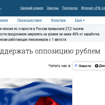
Свежий номер
Законы
Подписка
Журнал «РФ с
ия
и
 мире
Происшествия
Культура
Ещё
Медиацентр
Интервью
Колумнисты
Делова
я пенсия по старости в России превысила 27,2 тысячи
эксперт
ости предложили закрепить на уровне не ниже 40% от заработка
енсии работающих пенсионеров с 1 августа
оддержать оппозицию рублем
Читать нас в