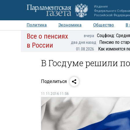
Издание
Федерального Собран
Российской Федераци
Политика
Экономика
Общество
В
Все о пенсиях
Фото
Авторы
Персоны
Мнения
Регионы
Соцфонд: Средня
вчера
Пенсию по стар
два дня назад
в России
Как изменятся п
01.08.2026
В Госдуме решили п
Поделиться
11.11.2016 11:58