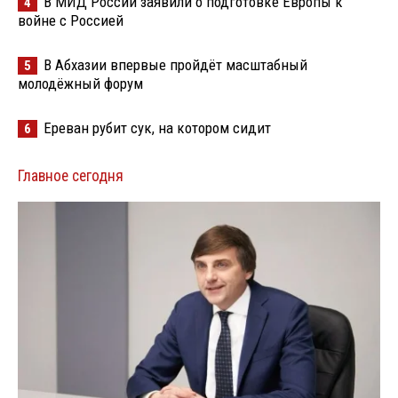
В МИД России заявили о подготовке Европы к
4
войне с Россией
В Абхазии впервые пройдёт масштабный
5
молодёжный форум
Ереван рубит сук, на котором сидит
6
Главное сегодня