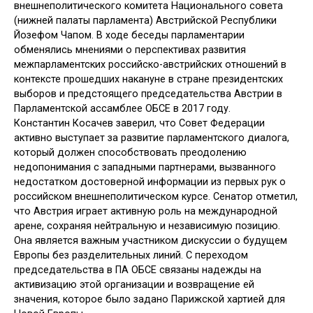
внешнеполитического комитета Национального совета
(нижней палаты парламента) Австрийской Республики
Йозефом Чапом. В ходе беседы парламентарии
обменялись мнениями о перспективах развития
межпарламентских российско-австрийских отношений в
контексте прошедших накануне в стране президентских
выборов и предстоящего председательства Австрии в
Парламентской ассамблее ОБСЕ в 2017 году.
Константин Косачев заверил, что Совет Федерации
активно выступает за развитие парламентского диалога,
который должен способствовать преодолению
недопонимания с западными партнерами, вызванного
недостатком достоверной информации из первых рук о
российском внешнеполитическом курсе. Сенатор отметил,
что Австрия играет активную роль на международной
арене, сохраняя нейтральную и независимую позицию.
Она является важным участником дискуссии о будущем
Европы без разделительных линий. С переходом
председательства в ПА ОБСЕ связаны надежды на
активизацию этой организации и возвращение ей
значения, которое было задано Парижской хартией для