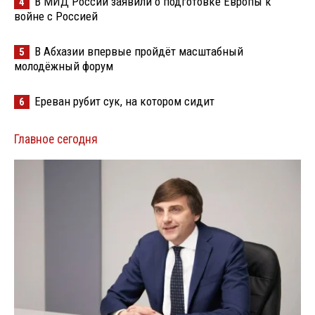
В МИД России заявили о подготовке Европы к
4
войне с Россией
В Абхазии впервые пройдёт масштабный
5
молодёжный форум
Ереван рубит сук, на котором сидит
6
Главное сегодня