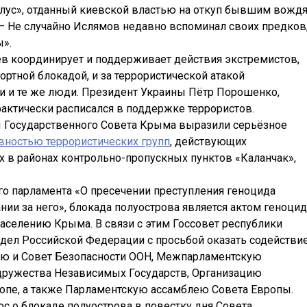
улус», отданный киевской властью на откуп бывшим вожд
— Не случайно Ислямов недавно вспоминал своих предков
ы».
в координирует и поддерживает действия экстремистов,
ортной блокадой, и за террористической атакой
ни и те же люди. Президент Украины Пётр Порошенко,
фактически расписался в поддержке террористов.
ы Государственного Совета Крыма выразили серьёзное
вностью террористических групп
, действующих
х в районах контрольно-пропускных пунктов «Каланчак»,
го парламента «О пресечении преступления геноцида
ии за него», блокада полуострова является актом геноцид
аселению Крыма. В связи с этим Госсовет республики
 дел Российской Федерации с просьбой оказать содействи
ю и Совет Безопасности ООН, Межпарламентскую
дружества Независимых Государств, Организацию
ропе, а также Парламентскую ассамблею Совета Европы.
с о блокаде полуострова в повестку дня Совета