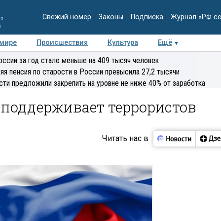
Свежий номер
Законы
Подписка
Журнал «РФ с
ия
и
 мире
Происшествия
Культура
Ещё
Медиацентр
Интервью
Колумнисты
Делова
оссии за год стало меньше на 409 тысяч человек
эксперт
яя пенсия по старости в России превысила 27,2 тысячи
сти предложили закрепить на уровне не ниже 40% от заработка
 поддерживает террористов
Читать нас в