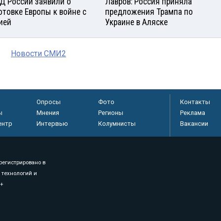
Д России заявили о
Лавров: Россия приняла
отовке Европы к войне с
предложения Трампа по
ией
Украине в Аляске
Новости СМИ2
Опросы
Фото
Контакты
ы
Мнения
Регионы
Реклама
ентр
Интервью
Колумнисты
Вакансии
регистрировано в
 технологий и
8+
.