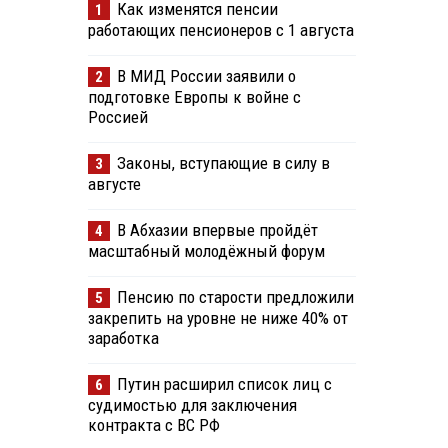
Как изменятся пенсии
1
работающих пенсионеров с 1 августа
В МИД России заявили о
2
подготовке Европы к войне с
Россией
Законы, вступающие в силу в
3
августе
В Абхазии впервые пройдёт
4
масштабный молодёжный форум
Пенсию по старости предложили
5
закрепить на уровне не ниже 40% от
заработка
Путин расширил список лиц с
6
судимостью для заключения
контракта с ВС РФ