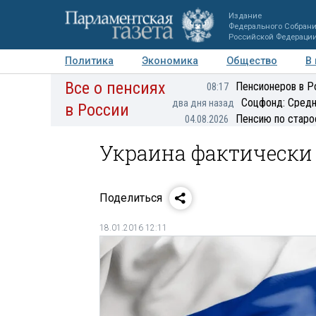
Издание
Федерального Собран
Российской Федераци
Политика
Экономика
Общество
В
Все о пенсиях
Фото
Авторы
Персоны
Мнения
Регионы
Пенсионеров в Р
08:17
Соцфонд: Средн
два дня назад
в России
Пенсию по старо
04.08.2026
Украина фактически
Поделиться
18.01.2016 12:11