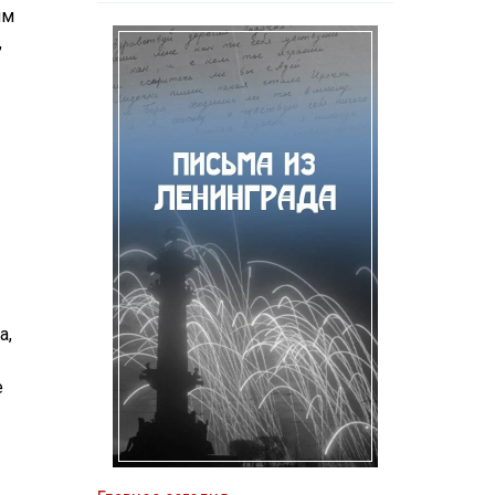
ям
,
а,
е