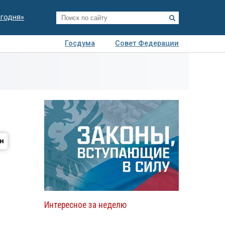
егодня»
Госдума
Совет Федерации
я
Авто
Недвижимость
Технологии
иза
Интересное за неделю