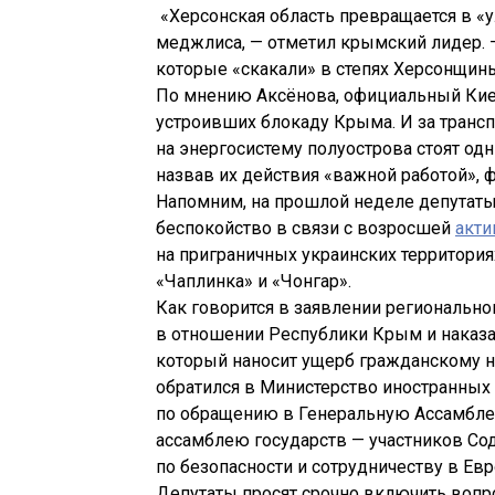
«Херсонская область превращается в «
меджлиса, — отметил крымский лидер. 
которые «скакали» в степях Херсонщин
По мнению Аксёнова, официальный Кие
устроивших блокаду Крыма. И за трансп
на энергосистему полуострова стоят од
назвав их действия «важной работой», 
Напомним, на прошлой неделе депутат
беспокойство в связи с возросшей
акти
на приграничных украинских территория
«Чаплинка» и «Чонгар».
Как говорится в заявлении регионально
в отношении Республики Крым и наказан
который наносит ущерб гражданскому н
обратился в Министерство иностранных
по обращению в Генеральную Ассамбле
ассамблею государств — участников Со
по безопасности и сотрудничеству в Ев
Депутаты просят срочно включить вопро