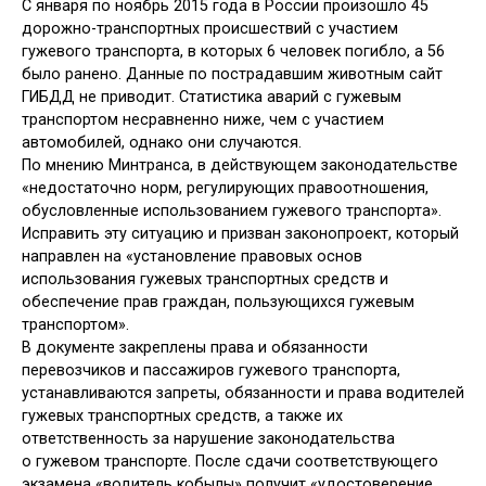
С января по ноябрь 2015 года в России произошло 45
дорожно-транспортных происшествий с участием
гужевого транспорта, в которых 6 человек погибло, а 56
было ранено. Данные по пострадавшим животным сайт
ГИБДД не приводит. Статистика аварий с гужевым
транспортом несравненно ниже, чем с участием
автомобилей, однако они случаются.
По мнению Минтранса, в действующем законодательстве
«недостаточно норм, регулирующих правоотношения,
обусловленные использованием гужевого транспорта».
Исправить эту ситуацию и призван законопроект, который
направлен на «установление правовых основ
использования гужевых транспортных средств и
обеспечение прав граждан, пользующихся гужевым
транспортом».
В документе закреплены права и обязанности
перевозчиков и пассажиров гужевого транспорта,
устанавливаются запреты, обязанности и права водителей
гужевых транспортных средств, а также их
ответственность за нарушение законодательства
о гужевом транспорте. После сдачи соответствующего
экзамена «водитель кобылы» получит «удостоверение