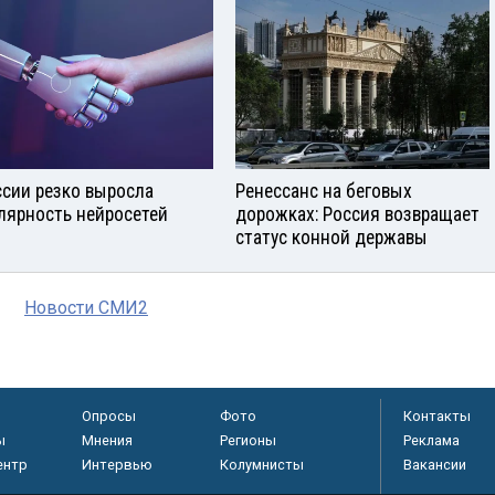
ссии резко выросла
Ренессанс на беговых
лярность нейросетей
дорожках: Россия возвращает
статус конной державы
Новости СМИ2
Опросы
Фото
Контакты
ы
Мнения
Регионы
Реклама
ентр
Интервью
Колумнисты
Вакансии