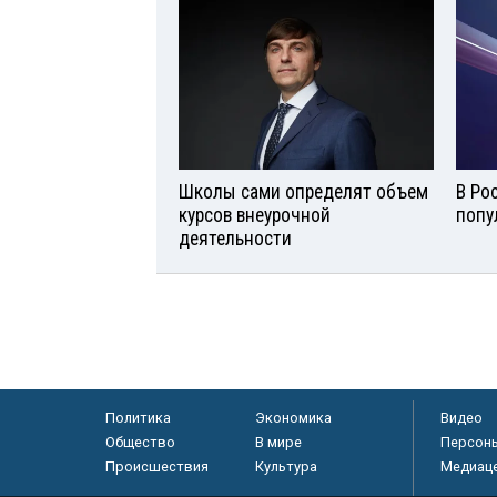
Школы сами определят объем
В Ро
курсов внеурочной
попу
деятельности
Политика
Экономика
Видео
Общество
В мире
Персон
Происшествия
Культура
Медиац