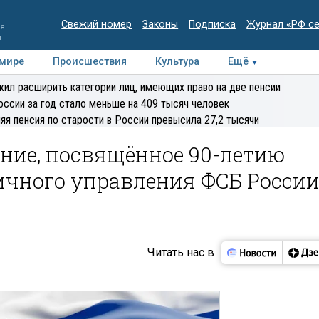
Свежий номер
Законы
Подписка
Журнал «РФ с
ия
и
 мире
Происшествия
Культура
Ещё
Медиацентр
Интервью
Колумнисты
Делова
ил расширить категории лиц, имеющих право на две пенсии
эксперт
оссии за год стало меньше на 409 тысяч человек
яя пенсия по старости в России превысила 27,2 тысячи
ние, посвящённое 90-летию
ичного управления ФСБ Росси
Читать нас в