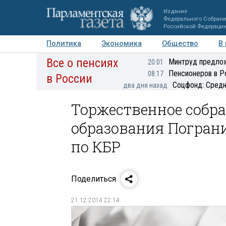
Издание
Федерального Собран
Российской Федераци
Политика
Экономика
Общество
В
Все о пенсиях
Фото
Авторы
Персоны
Мнения
Регионы
Минтруд предлож
20:01
Пенсионеров в Р
08:17
в России
Соцфонд: Средн
два дня назад
Торжественное собра
образования Погран
по КБР
Поделиться
21.12.2014 22:14