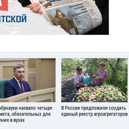
брнауки назвало четыре
В России предложили создать
мета, обязательных для
единый реестр агроагрегаторов
ения в вузах