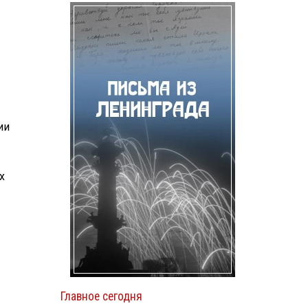
ии
х
Главное сегодня