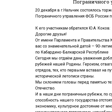
Пограничного 
20 декабря в г.Нальчик состоялось тор
Пограничного управления ФСБ России 
К его участникам обратился Ю.А. Коков:
Дорогие друзья!
От имени Парламента и Правительства
вас со знаменательной датой — 90-лети
по Кабардино-Балкарской Республике
Сегодня мы отдаём дань уважения доб
рубежей нашей Родины. Героизм, отвага
отрядов, тех, кто первыми вставал на п
исторической летописи страны.
Мы склоняем головы перед памятью тех,
Отечество.
И в наши дни пограничные рубежи, по с
способность нашего государства отстоя
экономику, культурное достояние от мно