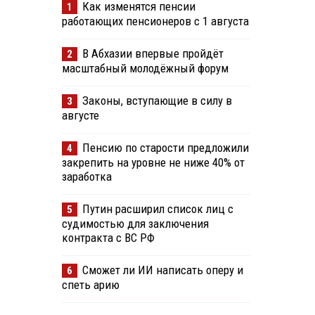
Как изменятся пенсии
1
работающих пенсионеров с 1 августа
В Абхазии впервые пройдёт
2
масштабный молодёжный форум
Законы, вступающие в силу в
3
августе
Пенсию по старости предложили
4
закрепить на уровне не ниже 40% от
заработка
Путин расширил список лиц с
5
судимостью для заключения
контракта с ВС РФ
Сможет ли ИИ написать оперу и
6
спеть арию