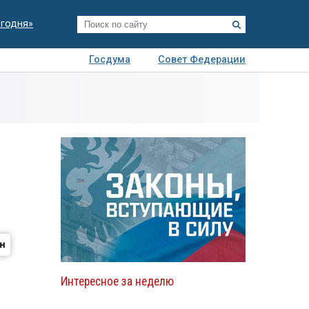
егодня»
Госдума
Совет Федерации
я
Авто
Недвижимость
Технологии
иза
и
Интересное за неделю