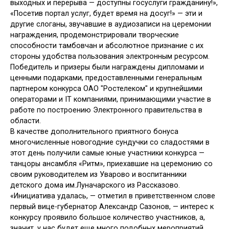
выходных и перерыва — доступны госуслуги гражданину!»,
«Посетив портал услуг, будет время на досуг!» — эти и
другие слоганы, звучавшие в аудиозаписи на церемонии
награждения, продемонстрировали творческие
способности тамбовчан и абсолютное признание с их
стороны удобства пользования электронным ресурсом.
Победитель и призеры были награждены дипломами и
ценными подарками, предоставленными генеральным
партнером конкурса ОАО "Ростелеком" и крупнейшими
операторами и IT компаниями, принимающими участие в
работе по построению Электронного правительства в
области.
В качестве дополнительного приятного бонуса
многочисленные новогодние сундучки со сладостями в
этот день получили самые юные участники конкурса —
танцоры ансамбля «Ритм», приехавшие на церемонию со
своим руководителем из Уварово и воспитанники
детского дома им.Луначарского из Рассказово.
«Инициатива удалась, — отметил в приветственном слове
первый вице-губернатор Александр Сазонов, — интерес к
конкурсу проявило большое количество участников, а,
значит, у нас будет еще много подобных мероприятий,