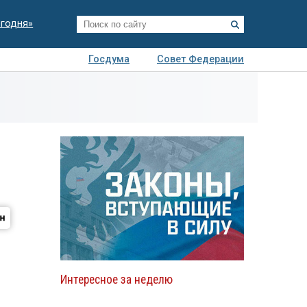
егодня»
Госдума
Совет Федерации
я
Авто
Недвижимость
Технологии
иза
Интересное за неделю