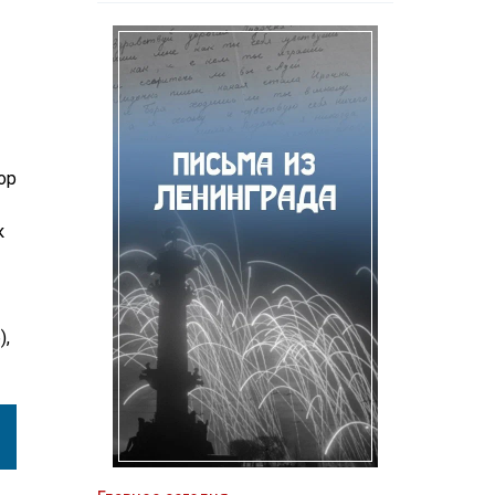
ор
к
),