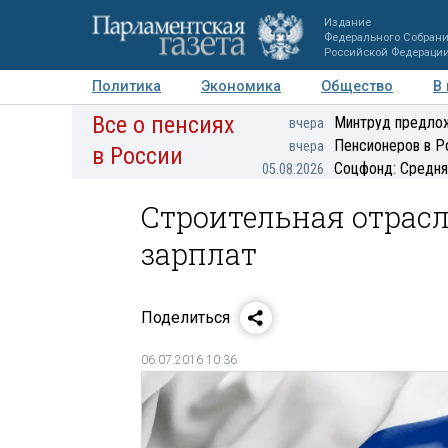
Издание
Федерального Собран
Российской Федераци
Политика
Экономика
Общество
В
Все о пенсиях
Фото
Авторы
Персоны
Мнения
Регионы
Минтруд предлож
вчера
Пенсионеров в Р
вчера
в России
Соцфонд: Средня
05.08.2026
Строительная отрасл
зарплат
Поделиться
06.07.2016 10:36