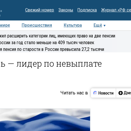
Свежий номер
Законы
Подписка
Журнал «РФ с
ия
и
 мире
Происшествия
Культура
Ещё
Медиацентр
Интервью
Колумнисты
Делова
ил расширить категории лиц, имеющих право на две пенсии
эксперт
оссии за год стало меньше на 409 тысяч человек
я пенсия по старости в России превысила 27,2 тысячи
ь — лидер по невыплате
Читать нас в