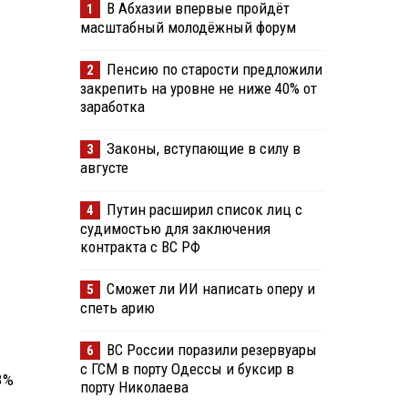
В Абхазии впервые пройдёт
1
масштабный молодёжный форум
Пенсию по старости предложили
2
закрепить на уровне не ниже 40% от
заработка
Законы, вступающие в силу в
3
августе
Путин расширил список лиц с
4
судимостью для заключения
контракта с ВС РФ
Сможет ли ИИ написать оперу и
5
спеть арию
ВС России поразили резервуары
6
с ГСМ в порту Одессы и буксир в
3%
порту Николаева