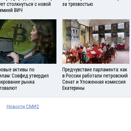
ует столкнуться с новой
за трезвостью
емией ВИЧ
овые активы по
Предчувствие парламента: как
илам: Совфед утвердил
в России работали петровский
лирование рынка
Сенат и Уложенная комиссия
товалют
Екатерины
Новости СМИ2