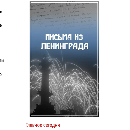
с
15
ли
о
Главное сегодня