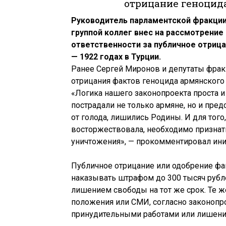
отрицание геноцида
Руководитель парламентской фракци
группой коллег внес на рассмотрение
ответственности за публичное отрица
— 1922 годах в Турции.
Ранее Сергей Миронов и депутаты фрак
отрицания фактов геноцида армянского 
«Логика нашего законопроекта проста и
пострадали не только армяне, но и пре
от голода, лишились Родины. И для тог
восторжествовала, необходимо признат
уничтожения», — прокомментировал ини
Публичное отрицание или одобрение фа
наказывать штрафом до 300 тысяч рубле
лишением свободы на тот же срок. Те 
положения или СМИ, согласно законопро
принудительными работами или лишение