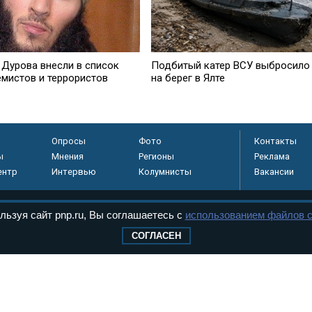
 Дурова внесли в список
Подбитый катер ВСУ выбросило
емистов и террористов
на берег в Ялте
Опросы
Фото
Контакты
ы
Мнения
Регионы
Реклама
ентр
Интервью
Колумнисты
Вакансии
льзуя сайт pnp.ru, Вы соглашаетесь с
использованием файлов c
регистрировано в
СОГЛАСЕН
 технологий и
8+
.