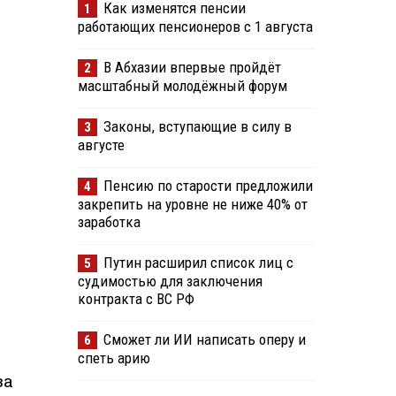
Как изменятся пенсии
1
работающих пенсионеров с 1 августа
В Абхазии впервые пройдёт
2
масштабный молодёжный форум
Законы, вступающие в силу в
3
августе
Пенсию по старости предложили
4
закрепить на уровне не ниже 40% от
заработка
Путин расширил список лиц с
5
судимостью для заключения
контракта с ВС РФ
Сможет ли ИИ написать оперу и
6
спеть арию
за