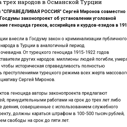
 трех народов в Османской Турции
и "СПРАВЕДЛИВАЯ РОССИЯ" Сергей Миронов совместно 
 Госдумы законопроект об установлении уголовной
ние геноцида греков, ассирийцев и курдов-езидов в 19
ции внесли в Госдуму закон о криминализации публичного
народа в Турции в аналогичный период.
 очевидна. От турецкого геноцида 1915-1922 годов
дставители других народов: миллионы людей погибли, умер
о, чтобы историческая справедливость полностью
ь преступлениями турецкого режима всех жертв массовог
циативу Сергей Миронов.
ктов геноцида авторы законопроекта предлагают
й, принудительными работами на срок до трех лет либо
же деяния, совершенные с использованием служебного
екту, должны караться штрафом в 100-500 тысяч рублей,
м свободы на срок до пяти лет.