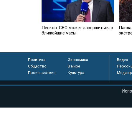
Песков: СВО может завершиться в
Павла
ближайшие часы
экстр
Политика
Экономика
Видео
Общество
В мире
Персон
Происшествия
Культура
Медиац
© «Парламентская газета», 2026 г.
Испо
Электронное периодическое издание «Парламентская газета» за
Федеральной службе по надзору в сфере связи, информационных
массовых коммуникаций (Роскомнадзор) 05 августа 2011 года. 1
Свидетельство о регистрации Эл № ФС77-46097
Учредитель — АНО «Парламентская газета»
Исполняющий обязанности главного редактора — Абдуллаев М.Р