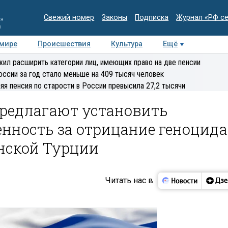
Свежий номер
Законы
Подписка
Журнал «РФ с
ия
и
 мире
Происшествия
Культура
Ещё
Медиацентр
Интервью
Колумнисты
Делова
ил расширить категории лиц, имеющих право на две пенсии
эксперт
оссии за год стало меньше на 409 тысяч человек
яя пенсия по старости в России превысила 27,2 тысячи
редлагают установить
нность за отрицание геноцида
анской Турции
Читать нас в