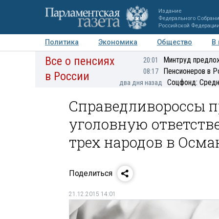
Издание
Федерального Собран
Российской Федераци
Политика
Экономика
Общество
В
Все о пенсиях
Фото
Авторы
Персоны
Мнения
Регионы
Минтруд предлож
20:01
Пенсионеров в Р
08:17
в России
Соцфонд: Средн
два дня назад
Справедливороссы п
уголовную ответстве
трех народов в Осм
Поделиться
21.12.2015 14:01