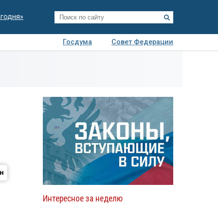
егодня»
Госдума
Совет Федерации
я
Авто
Недвижимость
Технологии
иза
Интересное за неделю