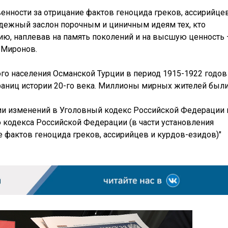
енности за отрицание фактов геноцида греков, ассирийце
адежный заслон порочным и циничным идеям тех, кто
рию, наплевав на память поколений и на высшую ценность
 Миронов.
о населения Османской Турции в период 1915-1922 годов
траниц истории 20-го века. Миллионы мирных жителей был
ии изменений в Уголовный кодекс Российской Федерации 
 кодекса Российской Федерации (в части установления
е фактов геноцида греков, ассирийцев и курдов-езидов)"