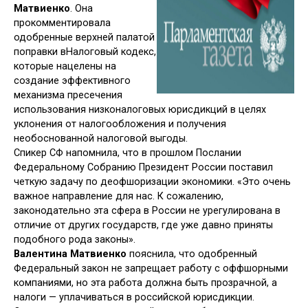
Матвиенко
. Она
прокомментировала
одобренные верхней палатой
поправки вНалоговый кодекс,
которые нацелены на
создание эффективного
механизма пресечения
использования низконалоговых юрисдикций в целях
уклонения от налогообложения и получения
необоснованной налоговой выгоды.
Спикер СФ напомнила, что в прошлом Послании
Федеральному Собранию Президент России поставил
четкую задачу по деофшоризации экономики. «Это очень
важное направление для нас. К сожалению,
законодательно эта сфера в России не урегулирована в
отличие от других государств, где уже давно приняты
подобного рода законы».
Валентина Матвиенко
пояснила, что одобренный
Федеральный закон не запрещает работу с оффшорными
компаниями, но эта работа должна быть прозрачной, а
налоги — уплачиваться в российской юрисдикции.