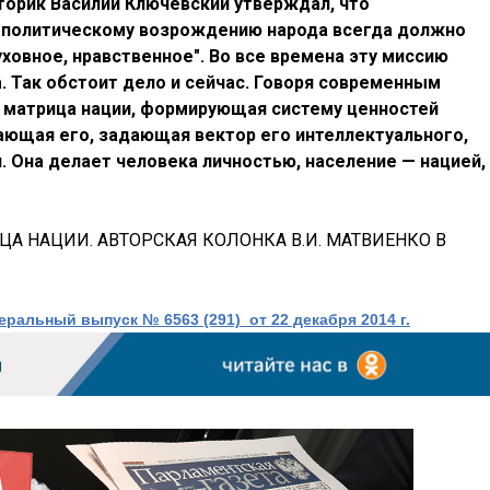
торик Василий Ключевский утверждал, что
 политическому возрождению народа всегда должно
ховное, нравственное". Во все времена эту миссию
. Так обстоит дело и сейчас. Говоря современным
— матрица нации, формирующая систему ценностей
ающая его, задающая вектор его интеллектуального,
. Она делает человека личностью, население — нацией,
ЦА НАЦИИ. АВТОРСКАЯ КОЛОНКА В.И. МАТВИЕНКО В
ральный выпуск № 6563 (291) от 22 декабря 2014 г.