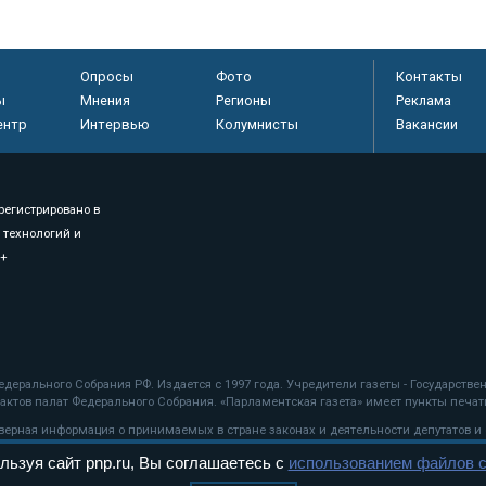
Опросы
Фото
Контакты
ы
Мнения
Регионы
Реклама
ентр
Интервью
Колумнисты
Вакансии
регистрировано в
 технологий и
8+
.
дерального Собрания РФ. Издается с 1997 года. Учредители газеты - Государств
ктов палат Федерального Собрания. «Парламентская газета» имеет пункты печати
оверная информация о принимаемых в стране законах и деятельности депутатов и
льзуя сайт pnp.ru, Вы соглашаетесь с
использованием файлов c
ехнологии