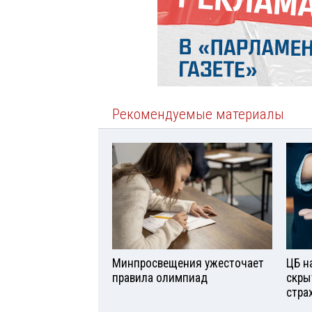
Рекомендуемые материалы
Минпросвещения ужесточает
ЦБ н
правила олимпиад
скры
стра