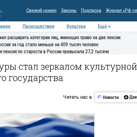
Свежий номер
Законы
Подписка
Журнал «РФ с
ия
и
 мире
Происшествия
Культура
Ещё
Медиацентр
Интервью
Колумнисты
Делова
ил расширить категории лиц, имеющих право на две пенсии
эксперт
оссии за год стало меньше на 409 тысяч человек
я пенсия по старости в России превысила 27,2 тысячи
туры стал зеркалом культурно
о государства
Читать нас в