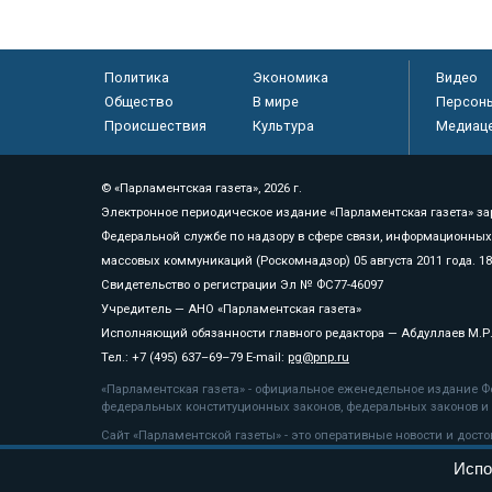
Политика
Экономика
Видео
Общество
В мире
Персон
Происшествия
Культура
Медиац
© «Парламентская газета», 2026 г.
Электронное периодическое издание «Парламентская газета» за
Федеральной службе по надзору в сфере связи, информационных
массовых коммуникаций (Роскомнадзор) 05 августа 2011 года. 1
Свидетельство о регистрации Эл № ФС77-46097
Учредитель — АНО «Парламентская газета»
Исполняющий обязанности главного редактора — Абдуллаев М.Р
Тел.: +7 (495) 637–69–79 E-mail:
pg@pnp.ru
«Парламентская газета» - официальное еженедельное издание Фе
федеральных конституционных законов, федеральных законов и а
Сайт «Парламентской газеты» - это оперативные новости и дост
«Парламентской газеты» активная ссылка на pnp.ru обязательна.
Испо
На информационном ресурсе применяются
рекомендательные т