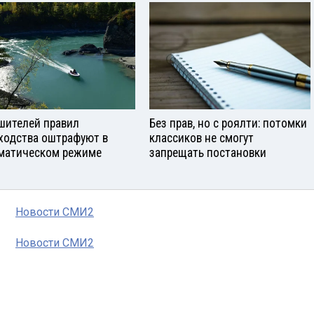
шителей правил
Без прав, но с роялти: потомки
ходства оштрафуют в
классиков не смогут
матическом режиме
запрещать постановки
Новости СМИ2
Новости СМИ2