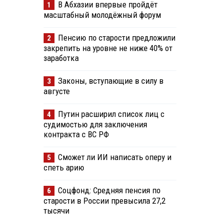
В Абхазии впервые пройдёт
1
масштабный молодёжный форум
Пенсию по старости предложили
2
закрепить на уровне не ниже 40% от
заработка
Законы, вступающие в силу в
3
августе
Путин расширил список лиц с
4
судимостью для заключения
контракта с ВС РФ
Сможет ли ИИ написать оперу и
5
спеть арию
Соцфонд: Средняя пенсия по
6
старости в России превысила 27,2
тысячи