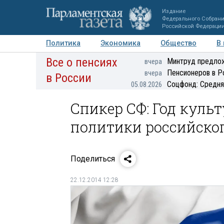
Издание
Федерального Собран
Российской Федераци
Политика
Экономика
Общество
В
Все о пенсиях
Фото
Авторы
Персоны
Мнения
Регионы
Минтруд предлож
вчера
Пенсионеров в Р
вчера
в России
Соцфонд: Средня
05.08.2026
Спикер СФ: Год куль
политики российског
Поделиться
22.12.2014 12:28