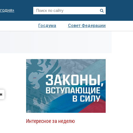
егодня»
Госдума
Совет Федерации
я
Авто
Недвижимость
Технологии
иза
й
Интересное за неделю