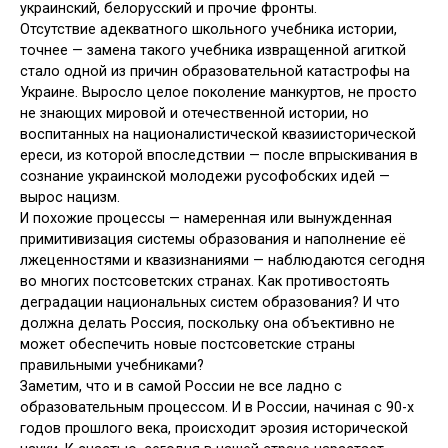
украинский, белорусский и прочие фронты.
Отсутствие адекватного школьного учебника истории,
точнее — замена такого учебника извращенной агиткой
стало одной из причин образовательной катастрофы на
Украине. Выросло целое поколение манкуртов, не просто
не знающих мировой и отечественной истории, но
воспитанных на националистической квазиисторической
ереси, из которой впоследствии — после впрыскивания в
сознание украинской молодежи русофобских идей —
вырос нацизм.
И похожие процессы — намеренная или вынужденная
примитивизация системы образования и наполнение её
лжеценностями и квазизнаниями — наблюдаются сегодня
во многих постсоветских странах. Как противостоять
деградации национальных систем образования? И что
должна делать Россия, поскольку она объективно не
может обеспечить новые постсоветские страны
правильными учебниками?
Заметим, что и в самой России не все ладно с
образовательным процессом. И в России, начиная с 90-х
годов прошлого века, происходит эрозия исторической