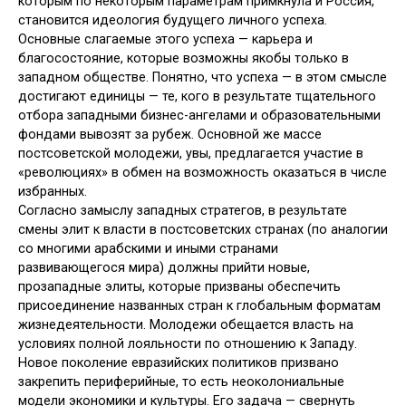
которым по некоторым параметрам примкнула и Россия,
становится идеология будущего личного успеха.
Основные слагаемые этого успеха — карьера и
благосостояние, которые возможны якобы только в
западном обществе. Понятно, что успеха — в этом смысле
достигают единицы — те, кого в результате тщательного
отбора западными бизнес-ангелами и образовательными
фондами вывозят за рубеж. Основной же массе
постсоветской молодежи, увы, предлагается участие в
«революциях» в обмен на возможность оказаться в числе
избранных.
Согласно замыслу западных стратегов, в результате
смены элит к власти в постсоветских странах (по аналогии
со многими арабскими и иными странами
развивающегося мира) должны прийти новые,
прозападные элиты, которые призваны обеспечить
присоединение названных стран к глобальным форматам
жизнедеятельности. Молодежи обещается власть на
условиях полной лояльности по отношению к Западу.
Новое поколение евразийских политиков призвано
закрепить периферийные, то есть неоколониальные
модели экономики и культуры. Его задача — свернуть