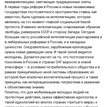
квазиреволюциях, сметающих традиционные элиты.
В первые годы реформ в России и новых независимых
государствах постсоветского пространства ставка, как
известно, была сделана на интеллигенцию, которая
являлась на тот момент главной социальной базой
протеста. И именно интеллигенция, очарованная образом
свободы, развернула СССР в сторону Запада. Сегодня
большая часть российской интеллигенции разочарована и
в либеральных реформах в России, и в западных
ценностях. Следовательно, зарубежным кукловодам
нужна новая движущая сила. И такой силой видится
молодежь. Делается расчет на то, что постсоветское
поколение в России и странах СНГ выросло в новой
атмосфере — в условиях потребительского общества и в
рамках принципиально иной системы образования, из
которой был исключен воспитательный процесс и такие
принципы, как интернационализм, патриотизм и уважение
к объективному знанию.
Понятно, что для мобилизации молодых людей на
протестные действия, нужна эффективная идеология, и
такой идеологией во многих странах «третьего мира», к