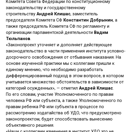
Комитета Совета Федерации по конституционному
законодательству и государственному
строительству
Андрей Клишас
, заместитель
председателя Комитета СФ
Константин Добрынин
, а
также председатель Комитета СФ по регламенту и
организации парламентской деятельности
Вадим
Тюльпанов
.
«Законопроект уточняет и дополняет действующее
законодательство в части применения института условно-
досрочного освобождения от отбывания наказания. На
основе изученной практики мы с коллегами пришли к
единому мнению, что необходимо разработать
дифференцированный подход в этом вопросе, в котором
учитывается множество обстоятельств в зависимости от
категорий осужденных», — отметил
Андрей Клишас
.
По его словам, участие Уполномоченного по правам
человека РФ или субъекта, а также Уполномоченного по
правам ребенка РФ или субъекта в процессе по
рассмотрению ходатайства об УДО, что предусмотрено
законопроектом, будет способствовать вынесению
объективного решения.
«Наши с коллегами изменения в институт УДО это не