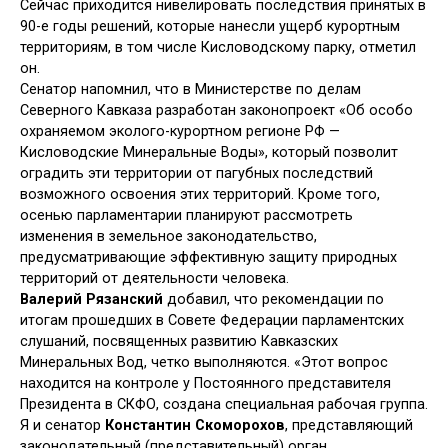
Сейчас приходится нивелировать последствия принятых в
90-е годы решений, которые нанесли ущерб курортным
территориям, в том числе Кисловодскому парку, отметил
он.
Сенатор напомнил, что в Министерстве по делам
Северного Кавказа разработан законопроект «Об особо
охраняемом эколого-курортном регионе РФ —
Кисловодские Минеральные Воды», который позволит
оградить эти территории от пагубных последствий
возможного освоения этих территорий. Кроме того,
осенью парламентарии планируют рассмотреть
изменения в земельное законодательство,
предусматривающие эффективную защиту природных
территорий от деятельности человека.
Валерий Рязанский
добавил, что рекомендации по
итогам прошедших в Совете Федерации парламентских
слушаний, посвященных развитию Кавказских
Минеральных Вод, четко выполняются. «Этот вопрос
находится на контроле у Постоянного представителя
Президента в СКФО, создана специальная рабочая группа.
Я и сенатор
Константин Скоморохов
, представляющий
законодательный (представительный) орган