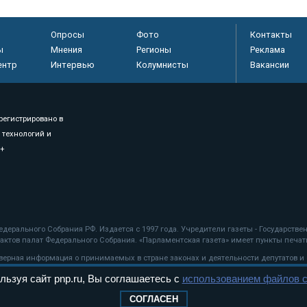
Опросы
Фото
Контакты
ы
Мнения
Регионы
Реклама
ентр
Интервью
Колумнисты
Вакансии
регистрировано в
 технологий и
8+
.
дерального Собрания РФ. Издается с 1997 года. Учредители газеты - Государств
ктов палат Федерального Собрания. «Парламентская газета» имеет пункты печати
оверная информация о принимаемых в стране законах и деятельности депутатов и
льзуя сайт pnp.ru, Вы соглашаетесь с
использованием файлов c
ехнологии
СОГЛАСЕН