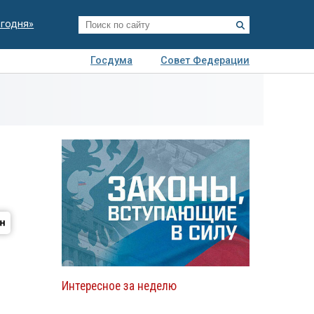
егодня»
Госдума
Совет Федерации
я
Авто
Недвижимость
Технологии
иза
Интересное за неделю