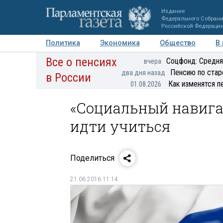
Издание
Федерального Собран
Российской Федераци
Политика
Экономика
Общество
В
Все о пенсиях
Фото
Авторы
Персоны
Мнения
Регионы
Соцфонд: Средня
вчера
Пенсию по стар
два дня назад
в России
Как изменятся п
01.08.2026
«Социальный навигат
идти учиться
Поделиться
21.06.2016 11:14