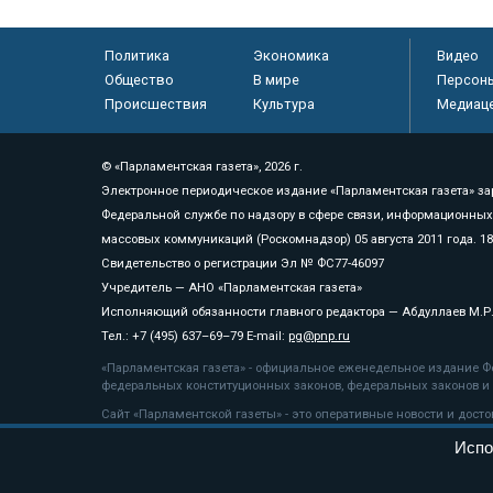
Политика
Экономика
Видео
Общество
В мире
Персон
Происшествия
Культура
Медиац
© «Парламентская газета», 2026 г.
Электронное периодическое издание «Парламентская газета» за
Федеральной службе по надзору в сфере связи, информационных
массовых коммуникаций (Роскомнадзор) 05 августа 2011 года. 1
Свидетельство о регистрации Эл № ФС77-46097
Учредитель — АНО «Парламентская газета»
Исполняющий обязанности главного редактора — Абдуллаев М.Р
Тел.: +7 (495) 637–69–79 E-mail:
pg@pnp.ru
«Парламентская газета» - официальное еженедельное издание Фе
федеральных конституционных законов, федеральных законов и а
Сайт «Парламентской газеты» - это оперативные новости и дост
«Парламентской газеты» активная ссылка на pnp.ru обязательна.
Испо
На информационном ресурсе применяются
рекомендательные т
Положение о защите персональных данных