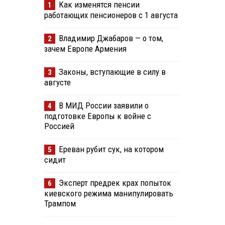
Как изменятся пенсии
1
работающих пенсионеров с 1 августа
Владимир Джабаров — о том,
2
зачем Европе Армения
Законы, вступающие в силу в
3
августе
В МИД России заявили о
4
подготовке Европы к войне с
Россией
Ереван рубит сук, на котором
5
сидит
Эксперт предрек крах попыток
6
киевского режима манипулировать
Трампом