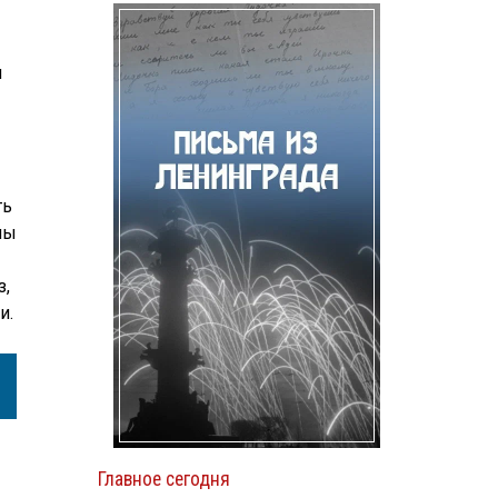
м
ть
пы
з,
и.
Главное сегодня