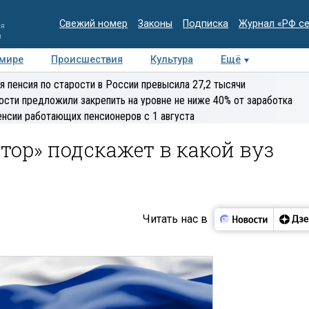
Свежий номер
Законы
Подписка
Журнал «РФ с
ия
и
 мире
Происшествия
Культура
Ещё
Медиацентр
Интервью
Колумнисты
Делова
я пенсия по старости в России превысила 27,2 тысячи
эксперт
ости предложили закрепить на уровне не ниже 40% от заработка
енсии работающих пенсионеров с 1 августа
ор» подскажет в какой вуз
Читать нас в