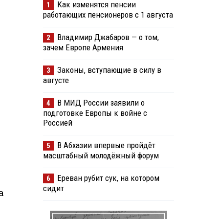
Как изменятся пенсии
1
работающих пенсионеров с 1 августа
Владимир Джабаров — о том,
2
зачем Европе Армения
Законы, вступающие в силу в
3
августе
В МИД России заявили о
4
подготовке Европы к войне с
Россией
В Абхазии впервые пройдёт
5
масштабный молодёжный форум
Ереван рубит сук, на котором
6
сидит
а