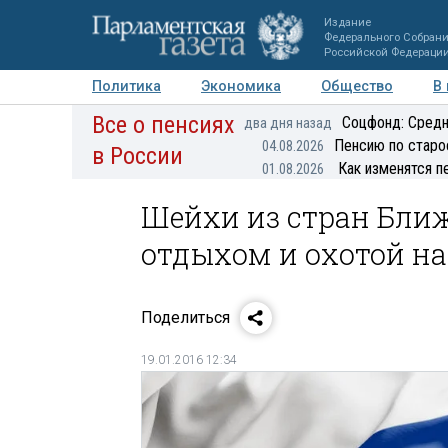
Издание
Федерального Собран
Российской Федераци
Политика
Экономика
Общество
В
Все о пенсиях
Фото
Авторы
Персоны
Мнения
Регионы
Соцфонд: Средн
два дня назад
Пенсию по старо
04.08.2026
в России
Как изменятся п
01.08.2026
Шейхи из стран Ближ
отдыхом и охотой на
Поделиться
19.01.2016 12:34