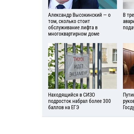
Александр Высокинский — о
В тр
том, сколько стоит
авар
обслуживание лифта в
пода
многоквартирном доме
Находящийся в СИЗО
Пути
подросток набрал более 300
руко
баллов на ЕГЭ
Госд