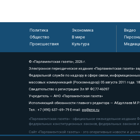
Политика
Экономика
Видео
Общество
В мире
Персон
Происшествия
Культура
Медиац
© «Парламентская газета», 2026 г.
Электронное периодическое издание «Парламентская газета» за
Федеральной службе по надзору в сфере связи, информационных
массовых коммуникаций (Роскомнадзор) 05 августа 2011 года. 1
Свидетельство о регистрации Эл № ФС77-46097
Учредитель — АНО «Парламентская газета»
Исполняющий обязанности главного редактора — Абдуллаев М.Р
Тел.: +7 (495) 637–69–79 E-mail:
pg@pnp.ru
«Парламентская газета» - официальное еженедельное издание Фе
федеральных конституционных законов, федеральных законов и а
Сайт «Парламентской газеты» - это оперативные новости и дост
«Парламентской газеты» активная ссылка на pnp.ru обязательна.