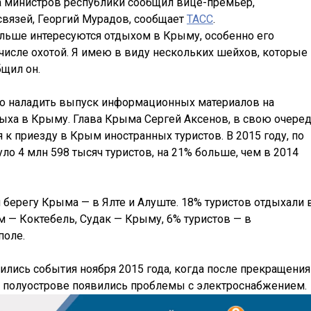
та министров республики сообщил вице-премьер,
язей, Георгий Мурадов, сообщает
ТАСС
.
ольше интересуются отдыхом в Крыму, особенно его
числе охотой. Я имею в виду нескольких шейхов, которые
бщил он.
мо наладить выпуск информационных материалов на
ыха в Крыму. Глава Крыма Сергей Аксенов, в свою очеред
 к приезду в Крым иностранных туристов. В 2015 году, по
 4 млн 598 тысяч туристов, на 21% больше, чем в 2014
берегу Крыма — в Ялте и Алуште. 18% туристов отдыхали 
м — Коктебель, Судак — Крыму, 6% туристов — в
поле.
зились события ноября 2015 года, когда после прекращения
а полуострове появились проблемы с электроснабжением.