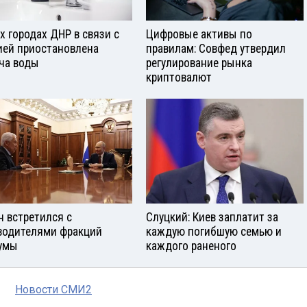
ех городах ДНР в связи с
Цифровые активы по
ией приостановлена
правилам: Совфед утвердил
ча воды
регулирование рынка
криптовалют
н встретился с
Слуцкий: Киев заплатит за
водителями фракций
каждую погибшую семью и
умы
каждого раненого
Новости СМИ2