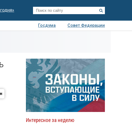
егодня»
Госдума
Совет Федерации
я
Авто
Недвижимость
Технологии
иза
ь
Интересное за неделю