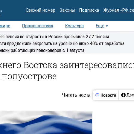
Свежий номер
Законы
Подписка
Журнал «РФ с
ия
и
 мире
Происшествия
Культура
Ещё
Медиацентр
Интервью
Колумнисты
Делова
яя пенсия по старости в России превысила 27,2 тысячи
эксперт
сти предложили закрепить на уровне не ниже 40% от заработка
енсии работающих пенсионеров с 1 августа
него Востока заинтересовалис
 полуострове
Читать нас в