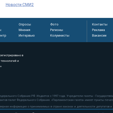
Новости СМИ2
Опросы
Фото
Контакты
ы
Мнения
Регионы
Реклама
ентр
Интервью
Колумнисты
Вакансии
регистрировано в
 технологий и
8+
.
дерального Собрания РФ. Издается с 1997 года. Учредители газеты - Государств
ктов палат Федерального Собрания. «Парламентская газета» имеет пункты печати
оверная информация о принимаемых в стране законах и деятельности депутатов и