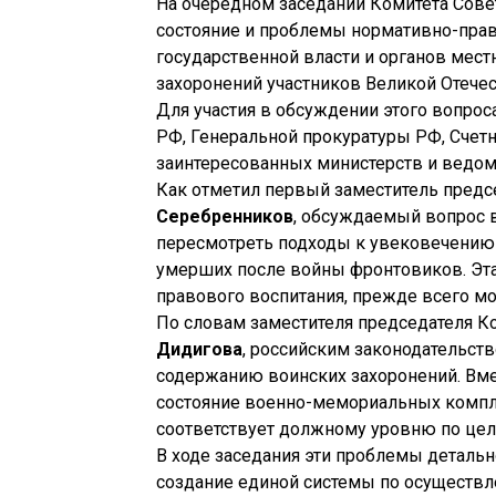
На очередном заседании Комитета Сове
состояние и проблемы нормативно-прав
государственной власти и органов мест
захоронений участников Великой Отече
Для участия в обсуждении этого вопро
РФ, Генеральной прокуратуры РФ, Счет
заинтересованных министерств и ведом
Как отметил первый заместитель предс
Серебренников
, обсуждаемый вопрос 
пересмотреть подходы к увековечению п
умерших после войны фронтовиков. Эта
правового воспитания, прежде всего мо
По словам заместителя председателя К
Дидигова
, российским законодательст
содержанию воинских захоронений. Вме
состояние военно-мемориальных компл
соответствует должному уровню по цел
В ходе заседания эти проблемы детальн
создание единой системы по осуществл