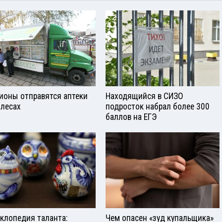
гионы отправятся аптеки
Находящийся в СИЗО
олесах
подросток набрал более 300
баллов на ЕГЭ
клопедия таланта:
Чем опасен «зуд купальщика»