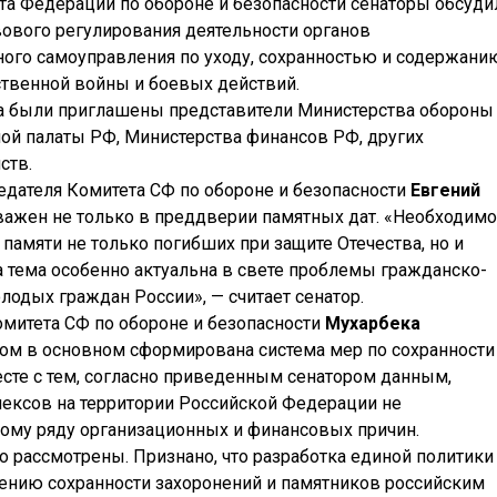
та Федерации по обороне и безопасности сенаторы обсуди
ового регулирования деятельности органов
ного самоуправления по уходу, сохранностью и содержани
ственной войны и боевых действий.
са были приглашены представители Министерства обороны
ной палаты РФ, Министерства финансов РФ, других
ств.
едателя Комитета СФ по обороне и безопасности
Евгений
важен не только в преддверии памятных дат. «Необходимо
амяти не только погибших при защите Отечества, но и
 тема особенно актуальна в свете проблемы гражданско-
лодых граждан России», — считает сенатор.
омитета СФ по обороне и безопасности
Мухарбека
вом в основном сформирована система мер по сохранности
сте с тем, согласно приведенным сенатором данным,
ексов на территории Российской Федерации не
ому ряду организационных и финансовых причин.
о рассмотрены. Признано, что разработка единой политики
ению сохранности захоронений и памятников российским