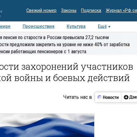
Свежий номер
Законы
Подписка
Журнал «РФ с
ия
и
 мире
Происшествия
Культура
Ещё
Медиацентр
Интервью
Колумнисты
Делова
я пенсия по старости в России превысила 27,2 тысячи
эксперт
ости предложили закрепить на уровне не ниже 40% от заработка
енсии работающих пенсионеров с 1 августа
ости захоронений участников
ной войны и боевых действий
Читать нас в