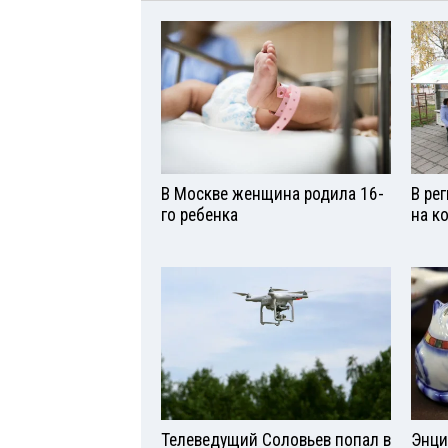
В Москве женщина родила 16-
В ре
го ребенка
на к
Телеведущий Соловьев попал в
Энци