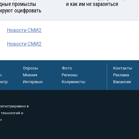
дные промыслы
и как им не заразиться
ируют оцифровать
Новости СМИ2
Новости СМИ2
Опросы
Фото
Контакты
ы
Мнения
Регионы
Реклама
ентр
Интервью
Колумнисты
Вакансии
регистрировано в
 технологий и
8+