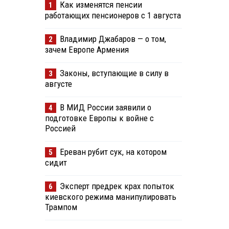
Как изменятся пенсии
1
работающих пенсионеров с 1 августа
Владимир Джабаров — о том,
2
зачем Европе Армения
Законы, вступающие в силу в
3
августе
В МИД России заявили о
4
подготовке Европы к войне с
Россией
Ереван рубит сук, на котором
5
сидит
Эксперт предрек крах попыток
6
киевского режима манипулировать
Трампом