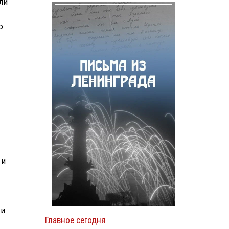
ли
ю
 и
 и
Главное сегодня