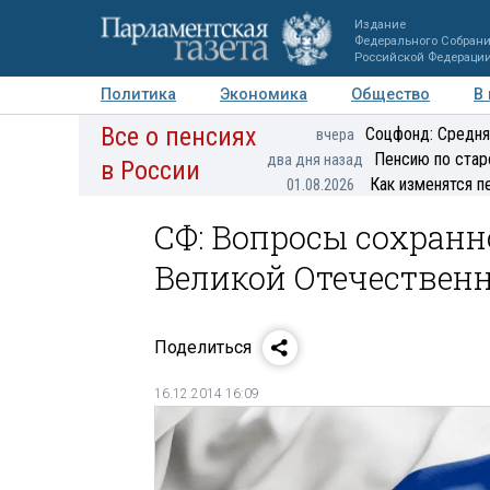
Издание
Федерального Собран
Российской Федераци
Политика
Экономика
Общество
В
Все о пенсиях
Фото
Авторы
Персоны
Мнения
Регионы
Соцфонд: Средня
вчера
Пенсию по стар
два дня назад
в России
Как изменятся п
01.08.2026
СФ: Вопросы сохранн
Великой Отечествен
Поделиться
16.12.2014 16:09