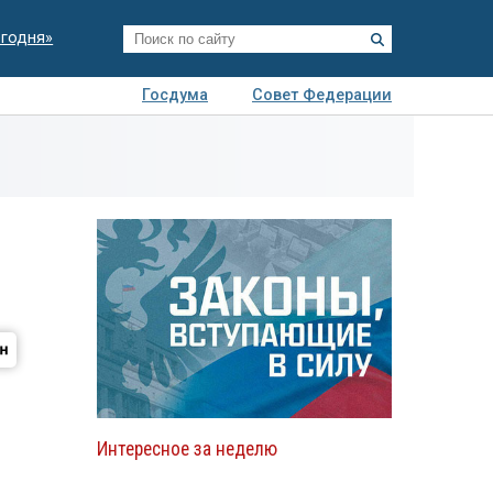
егодня»
Госдума
Совет Федерации
я
Авто
Недвижимость
Технологии
иза
Интересное за неделю