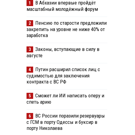
В Абхазии впервые пройдёт
1
масштабный молодёжный форум
Пенсию по старости предложили
2
закрепить на уровне не ниже 40% от
заработка
Законы, вступающие в силу в
3
августе
Путин расширил список лиц с
4
судимостью для заключения
контракта с ВС РФ
Сможет ли ИИ написать оперу и
5
спеть арию
ВС России поразили резервуары
6
с ГСМ в порту Одессы и буксир в
порту Николаева