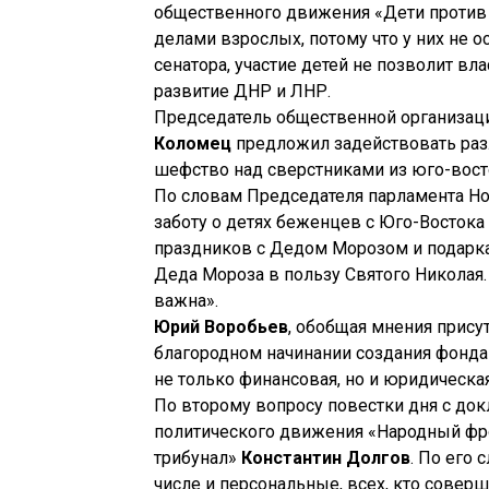
общественного движения «Дети против 
делами взрослых, потому что у них не о
сенатора, участие детей не позволит в
развитие ДНР и ЛНР.
Председатель общественной организац
Коломец
предложил задействовать разл
шефство над сверстниками из юго-вост
По словам Председателя парламента Н
заботу о детях беженцев с Юго-Восток
праздников с Дедом Морозом и подаркам
Деда Мороза в пользу Святого Николая.
важна».
Юрий Воробьев
, обобщая мнения прису
благородном начинании создания фонда
не только финансовая, но и юридическая
По второму вопросу повестки дня с до
политического движения «Народный фро
трибунал»
Константин Долгов
. По его
числе и персональные, всех, кто совер