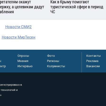
ретателям окажут
Как в Крыму помогают
ержку, а целевикам дадут
туристической сфере в период
абления
ЧС
Новости СМИ2
Новости МирТесен
Опросы
Фото
Контакты
ы
Мнения
Регионы
Реклама
ентр
Интервью
Колумнисты
Вакансии
регистрировано в
 технологий и
8+