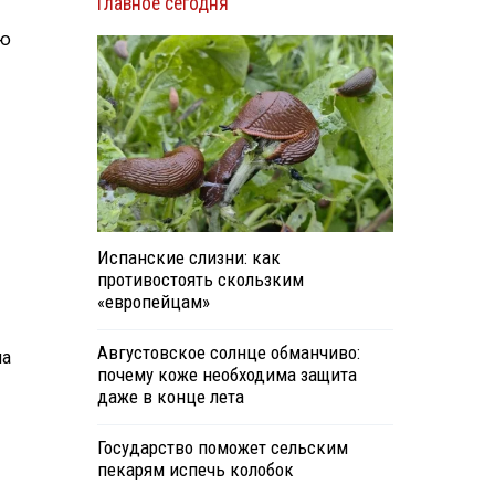
Главное сегодня
ию
Испанские слизни: как
противостоять скользким
«европейцам»
Августовское солнце обманчиво:
на
почему коже необходима защита
даже в конце лета
Государство поможет сельским
пекарям испечь колобок