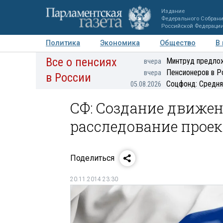
Издание
Федерального Собран
Российской Федераци
Политика
Экономика
Общество
В
Все о пенсиях
Фото
Авторы
Персоны
Мнения
Регионы
Минтруд предлож
вчера
Пенсионеров в Р
вчера
в России
Соцфонд: Средня
05.08.2026
СФ: Создание движен
расследование прое
Поделиться
20.11.2014 23:30