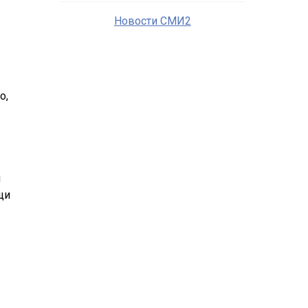
Новости СМИ2
о,
и
щи