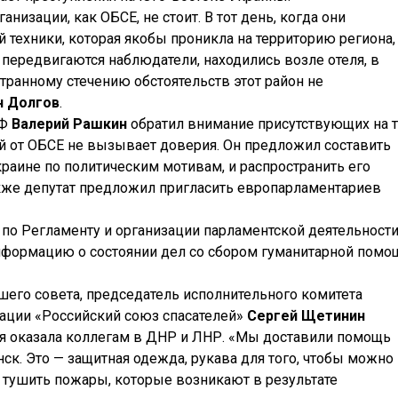
низации, как ОБСЕ, не стоит. В тот день, когда они
 техники, которая якобы проникла на территорию региона,
передвигаются наблюдатели, находились возле отеля, в
ранному стечению обстоятельств этот район не
н Долгов
.
РФ
Валерий Рашкин
обратил внимание присутствующих на т
й от ОБСЕ не вызывает доверия. Он предложил составить
раине по политическим мотивам, и распространить его
кже депутат предложил пригласить европарламентариев
 по Регламенту и организации парламентской деятельност
нформацию о состоянии дел со сбором гуманитарной помо
его совета, председатель исполнительного комитета
ации «Российский союз спасателей»
Сергей Щетинин
я оказала коллегам в ДНР и ЛНР. «Мы доставили помощь
ск. Это — защитная одежда, рукава для того, чтобы можно
тушить пожары, которые возникают в результате