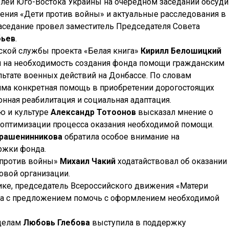
лей Юго-Востока Украины на очередном заседании обсуди
ния «Дети против войны» и актуальные расследования в
Заседание провел заместитель Председателя Совета
бьев
.
ской службы проекта «Белая книга»
Кирилл Белошицкий
я на необходимость создания фонда помощи гражданским
льтате военных действий на Донбассе. По словам
има конкретная помощь в приобретении дорогостоящих
нная реабилитация и социальная адаптация.
ю и культуре
Александр Тотоонов
высказал мнение о
 оптимизации процесса оказания необходимой помощи.
Крашенинникова
обратила особое внимание на
ржки фонда.
 против войны»
Михаил Чакий
ходатайствовал об оказании
овой организации.
ике, председатель Всероссийского движения «Матери
а с предложением помочь с оформлением необходимой
делам
Любовь Глебова
выступила в поддержку