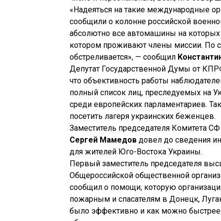
«Надеяться на такие международные орга
сообщили о колонне российской военной
абсолютно все автомашины на которых 
котором проживают члены миссии. По ст
обстреливается», — сообщил
Константи
Депутат Государственной Думы от КП
что объективность работы наблюдателе
полный список лиц, преследуемых на Ук
среди европейских парламентариев. Та
посетить лагеря украинских беженцев.
Заместитель председателя Комитета СФ
Сергей Мамедов
довел до сведения и
для жителей Юго-Востока Украины.
Первый заместитель председателя высш
Общероссийской общественной организ
сообщил о помощи, которую организаци
пожарным и спасателям в Донецк, Луган
было эффективно и как можно быстрее 