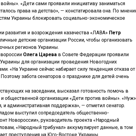
войны». «Дети сами проявили инициативу заниматься
сталось права на детство», — констатировала она. По мнен
ластям Украины блокировать социально-экономическое
ии развития и возрождения казачества «ЛАВА»
Петр
ичные детские организации России, чтобы организовать
очных регионов Украины.
овороссии
Олега Царева
в Совете Федерации проявили
а Украины для организации проведения Новогодних
и. «На Украине сейчас набирает силу тенденция отказа от
 Поэтому забота сенаторов о празднике для детей очень
тствующих на заседании, высказал готовность помочь в
 и общественной организации «Дети против войны». «Нуж
, и административная поддержка», — отметил сенатор.
кладом выступил сопредседатель общественно-
нт Новороссии», руководитель проекта «Народный
 словам, «Народный трибунал» аккумулирует данные, в том
шает преступления на Юго-Востоке Украины.