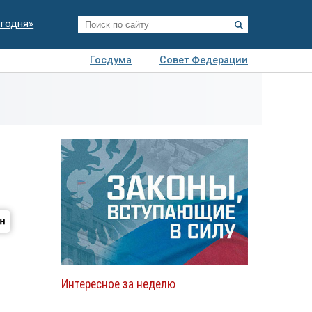
егодня»
Госдума
Совет Федерации
я
Авто
Недвижимость
Технологии
иза
Интересное за неделю