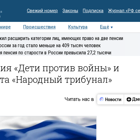
Свежий номер
Законы
Подписка
Журнал «РФ с
ия
и
 мире
Происшествия
Культура
Ещё
Медиацентр
Интервью
Колумнисты
Делова
ил расширить категории лиц, имеющих право на две пенсии
эксперт
оссии за год стало меньше на 409 тысяч человек
я пенсия по старости в России превысила 27,2 тысячи
ия «Дети против войны» и
кта «Народный трибунал»
Читать нас в