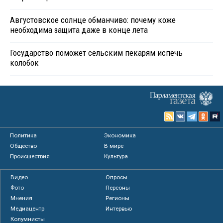
Августовское солнце обманчиво: почему коже
необходима защита даже в конце лета
Государство поможет сельским пекарям испечь
колобок
Политика
Экономика
Общество
В мире
Происшествия
Культура
Видео
Опросы
Фото
Персоны
Мнения
Регионы
Медиацентр
Интервью
Колумнисты