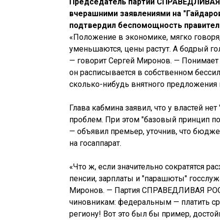
Председатель партии СПРАВЕДЛИВАЯ 
вчерашними заявлениями на "Гайдар
подтвердил беспомощность правитель
«Положение в экономике, мягко говоря,
уменьшаются, цены растут. А бодрый го
— говорит Сергей Миронов. — Понимает л
он расписывается в собственном бессил
сколько-нибудь внятного предложения 
Глава кабмина заявил, что у властей н
проблем. При этом "базовый принцип по
— объявил премьер, уточнив, что бюдже
на госаппарат.
«Что ж, если значительно сократятся ра
пенсии, зарплаты и "парашюты" госслуж
Миронов. — Партия СПРАВЕДЛИВАЯ РОСС
чиновникам: федеральным — платить с
региону! Вот это был бы пример, досто