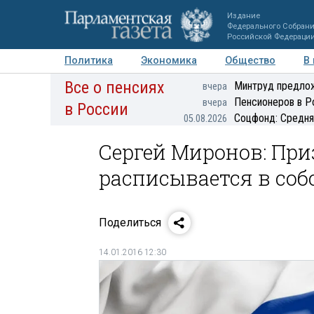
Издание
Федерального Собран
Российской Федераци
Политика
Экономика
Общество
В
Все о пенсиях
Фото
Авторы
Персоны
Мнения
Регионы
Минтруд предлож
вчера
Пенсионеров в Р
вчера
в России
Соцфонд: Средня
05.08.2026
Сергей Миронов: При
расписывается в со
Поделиться
14.01.2016 12:30