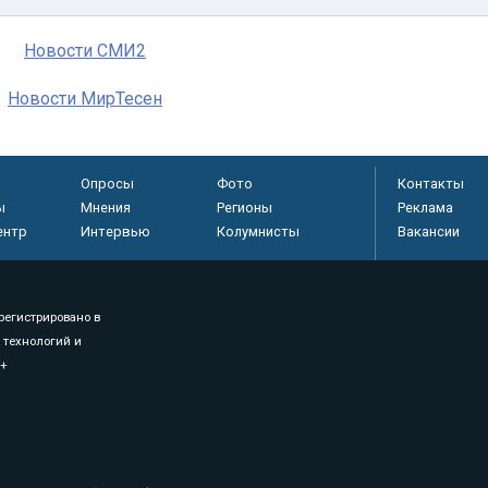
Новости СМИ2
Новости МирТесен
Опросы
Фото
Контакты
ы
Мнения
Регионы
Реклама
ентр
Интервью
Колумнисты
Вакансии
регистрировано в
 технологий и
8+
.