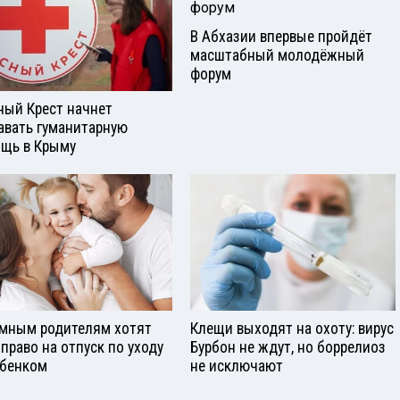
В Абхазии впервые пройдёт
масштабный молодёжный
форум
ный Крест начнет
авать гуманитарную
щь в Крыму
мным родителям хотят
Клещи выходят на охоту: вирус
 право на отпуск по уходу
Бурбон не ждут, но боррелиоз
ебенком
не исключают