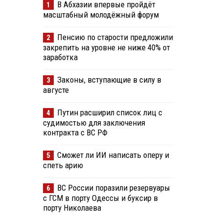
В Абхазии впервые пройдёт
1
масштабный молодёжный форум
Пенсию по старости предложили
2
закрепить на уровне не ниже 40% от
заработка
Законы, вступающие в силу в
3
августе
Путин расширил список лиц с
4
судимостью для заключения
контракта с ВС РФ
Сможет ли ИИ написать оперу и
5
спеть арию
ВС России поразили резервуары
6
с ГСМ в порту Одессы и буксир в
порту Николаева