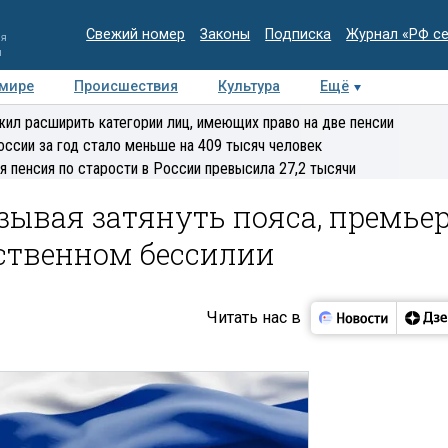
Свежий номер
Законы
Подписка
Журнал «РФ с
ия
и
 мире
Происшествия
Культура
Ещё
Медиацентр
Интервью
Колумнисты
Делова
ил расширить категории лиц, имеющих право на две пенсии
эксперт
оссии за год стало меньше на 409 тысяч человек
я пенсия по старости в России превысила 27,2 тысячи
зывая затянуть пояса, премье
бственном бессилии
Читать нас в