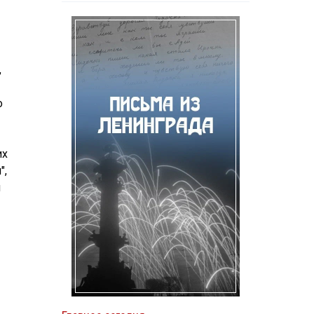
,
о
их
",
ы