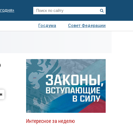
егодня»
Госдума
Совет Федерации
я
Авто
Недвижимость
Технологии
иза
р
Интересное за неделю