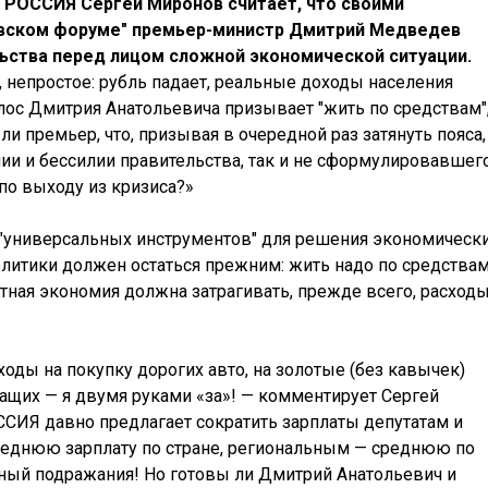
РОССИЯ Сергей Миронов считает, что своими
овском форуме" премьер-министр Дмитрий Медведев
ства перед лицом сложной экономической ситуации.
 непростое: рубль падает, реальные доходы населения
лос Дмитрия Анатольевича призывает "жить по средствам"
и премьер, что, призывая в очередной раз затянуть пояса,
ии и бессилии правительства, так и не сформулировавшег
по выходу из кризиса?»
ет "универсальных инструментов" для решения экономическ
литики должен остаться прежним: жить надо по средствам
тная экономия должна затрагивать, прежде всего, расход
сходы на покупку дорогих авто, на золотые (без кавычек)
ащих — я двумя руками «за»! — комментирует Сергей
ИЯ давно предлагает сократить зарплаты депутатам и
реднюю зарплату по стране, региональным — среднюю по
йный подражания! Но готовы ли Дмитрий Анатольевич и