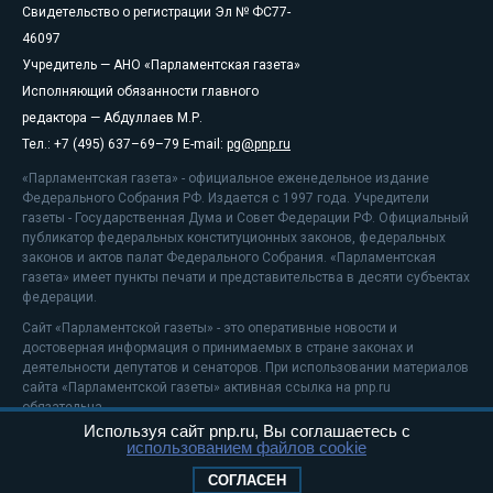
Свидетельство о регистрации Эл № ФС77-
46097
Учредитель — АНО «Парламентская газета»
Исполняющий обязанности главного
редактора — Абдуллаев М.Р.
Тел.: +7 (495) 637–69–79 E-mail:
pg@pnp.ru
«Парламентская газета» - официальное еженедельное издание
Федерального Собрания РФ. Издается с 1997 года. Учредители
газеты - Государственная Дума и Совет Федерации РФ. Официальный
публикатор федеральных конституционных законов, федеральных
законов и актов палат Федерального Собрания. «Парламентская
газета» имеет пункты печати и представительства в десяти субъектах
федерации.
Сайт «Парламентской газеты» - это оперативные новости и
достоверная информация о принимаемых в стране законах и
деятельности депутатов и сенаторов. При использовании материалов
сайта «Парламентской газеты» активная ссылка на pnp.ru
обязательна.
Используя сайт pnp.ru, Вы соглашаетесь с
На информационном ресурсе применяются
рекомендательные
использованием файлов cookie
технологии
Положение о защите персональных данных
СОГЛАСЕН