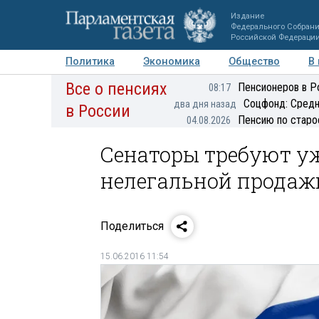
Издание
Федерального Собран
Российской Федераци
Политика
Экономика
Общество
В
Все о пенсиях
Фото
Авторы
Персоны
Мнения
Регионы
Пенсионеров в Р
08:17
Соцфонд: Средн
два дня назад
в России
Пенсию по старо
04.08.2026
Сенаторы требуют у
нелегальной продаж
Поделиться
15.06.2016 11:54