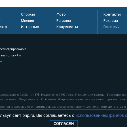
Опросы
Фото
Контакты
ы
Мнения
Регионы
Реклама
ентр
Интервью
Колумнисты
Вакансии
регистрировано в
 технологий и
8+
.
дерального Собрания РФ. Издается с 1997 года. Учредители газеты - Государств
ктов палат Федерального Собрания. «Парламентская газета» имеет пункты печати
оверная информация о принимаемых в стране законах и деятельности депутатов и
льзуя сайт pnp.ru, Вы соглашаетесь с
использованием файлов c
ехнологии
СОГЛАСЕН