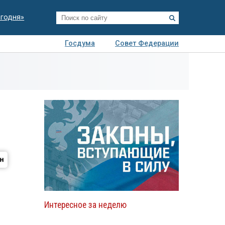
егодня»
Госдума
Совет Федерации
я
Авто
Недвижимость
Технологии
иза
Интересное за неделю