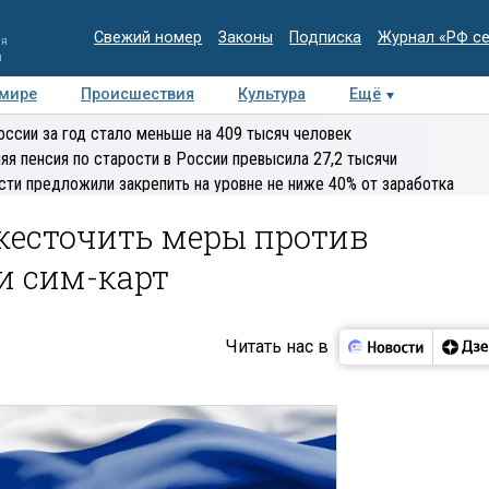
Свежий номер
Законы
Подписка
Журнал «РФ с
ия
и
 мире
Происшествия
Культура
Ещё
Медиацентр
Интервью
Колумнисты
Делова
оссии за год стало меньше на 409 тысяч человек
эксперт
яя пенсия по старости в России превысила 27,2 тысячи
сти предложили закрепить на уровне не ниже 40% от заработка
жесточить меры против
и сим-карт
Читать нас в