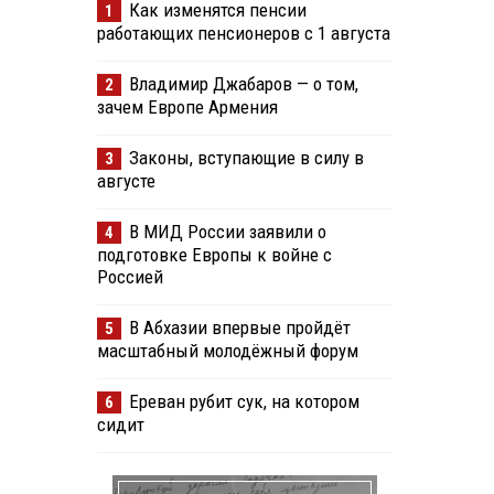
Как изменятся пенсии
1
работающих пенсионеров с 1 августа
Владимир Джабаров — о том,
2
зачем Европе Армения
Законы, вступающие в силу в
3
августе
В МИД России заявили о
4
подготовке Европы к войне с
Россией
В Абхазии впервые пройдёт
5
масштабный молодёжный форум
Ереван рубит сук, на котором
6
сидит