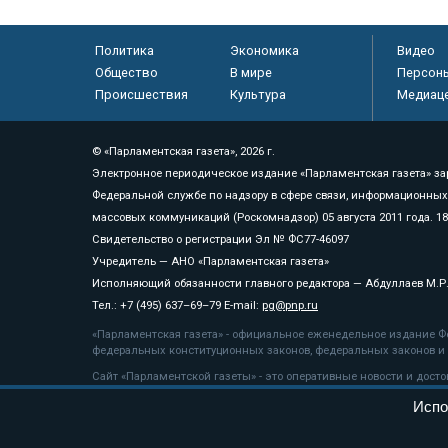
Политика
Экономика
Видео
Общество
В мире
Персон
Происшествия
Культура
Медиац
© «Парламентская газета», 2026 г.
Электронное периодическое издание «Парламентская газета» за
Федеральной службе по надзору в сфере связи, информационных
массовых коммуникаций (Роскомнадзор) 05 августа 2011 года. 1
Свидетельство о регистрации Эл № ФС77-46097
Учредитель — АНО «Парламентская газета»
Исполняющий обязанности главного редактора — Абдуллаев М.Р
Тел.: +7 (495) 637–69–79 E-mail:
pg@pnp.ru
«Парламентская газета» - официальное еженедельное издание Фе
федеральных конституционных законов, федеральных законов и а
Сайт «Парламентской газеты» - это оперативные новости и дост
«Парламентской газеты» активная ссылка на pnp.ru обязательна.
Испо
На информационном ресурсе применяются
рекомендательные т
Положение о защите персональных данных