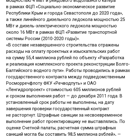
мощностью 4 МВт и рейдового водолазного катера
в рамках ФЦП «Социально-экономическое развитие
Республики Крым и города Севастополя до 2020 года»,
а также линейного дизельного ледокола мощностью 25
МВт и дизель-электрического ледокола мощностью
около 16 МВт в рамках ФЦП «Развитие транспортной
системы России (2010-2020 годы)».
«В составе незавершенного строительства отражены
расходы на оплату проектных и изыскательских работ
на сумму 55,4 миллиона рублей по объекту «Разработка
и реализация комплексного проекта реконструкции Волго-
Балтийского водного пути». Работы проводились в рамках
государственного контракта между подведомственным
Росморречфлоту ФКУ «Речводпуть» и ОАО
«Ленгидропроект» стоимостью 605 миллионов рублей
и сроком выполнения работ — до декабря 2011 года. В
установленный срок работы не выполнены, на дату
завершения проверки государственный контракт
не расторгнут. Штрафные санкции за несвоевременное
выполнение работ проектировщику не выставлялись. По
оценке Счетной палаты, расчетная сумма штрафных
санкций могла бы составить 98,5 миллиона рублей», —