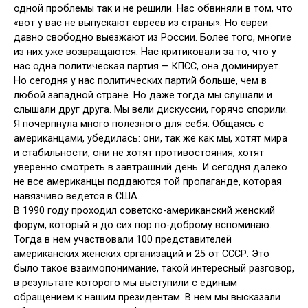
одной проблемы так и не решили. Нас обвиняли в том, что
«вот у вас не выпускают евреев из страны». Но евреи
давно свободно выезжают из России. Более того, многие
из них уже возвращаются. Нас критиковали за то, что у
нас одна политическая партия — КПСС, она доминирует.
Но сегодня у нас политических партий больше, чем в
любой западной стране. Но даже тогда мы слушали и
слышали друг друга. Мы вели дискуссии, горячо спорили.
Я почерпнула много полезного для себя. Общаясь с
американцами, убедилась: они, так же как мы, хотят мира
и стабильности, они не хотят противостояния, хотят
уверенно смотреть в завтрашний день. И сегодня далеко
не все американцы поддаются той пропаганде, которая
навязчиво ведется в США.
В 1990 году проходил советско-американский женский
форум, который я до сих пор по-доброму вспоминаю.
Тогда в нем участвовали 100 представителей
американских женских организаций и 25 от СССР. Это
было такое взаимопонимание, такой интересный разговор,
в результате которого мы выступили с единым
обращением к нашим президентам. В нем мы высказали