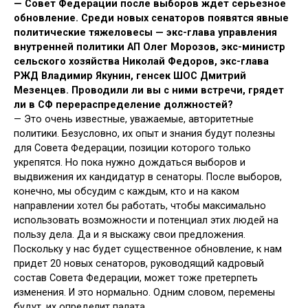
—
Совет Федерации после выборов ждет серьезное
обновление. Среди новых сенаторов появятся явные
политические тяжеловесы — экс-глава управления
внутренней политики АП Олег Морозов, экс-министр
сельского хозяйства Николай Федоров, экс-глава
РЖД Владимир Якунин, генсек ШОС Дмитрий
Мезенцев. Проводили ли вы с ними встречи, грядет
ли в СФ перераспределение должностей?
— Это очень известные, уважаемые, авторитетные
политики. Безусловно, их опыт и знания будут полезны
для Совета Федерации, позиции которого только
укрепятся. Но пока нужно дождаться выборов и
выдвижения их кандидатур в сенаторы. После выборов,
конечно, мы обсудим с каждым, кто и на каком
направлении хотел бы работать, чтобы максимально
использовать возможности и потенциал этих людей на
пользу дела. Да и я выскажу свои предложения.
Поскольку у нас будет существенное обновление, к нам
придет 20 новых сенаторов, руководящий кадровый
состав Совета Федерации, может тоже претерпеть
изменения. И это нормально. Одним словом, перемены
будут, их определит палата.