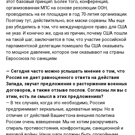
этот базовый принцип. Более того, конференция,
организованная МПС на основе резолюции ООН,
проводилась на ее площадке в год 70-летия организации.
Поэтому тут, действительно, все маски сорваны. Мы еще
раз убедились в том, что международное право для США
не указ. И конечно же, одна из причин, почему США пошли
на такой шаг, заключается в том, что участие российской
парламентской делегации помешало бы США оказывать
то мощное давление, которое они оказывают на страны
Евросоюза по санкциям.
—
Сегодня часто можно услышать мнение о том, что
Россия не дает равноценного ответа на действия
Запада, звучат предложения о расторжении военных
договоров, а также отзыве послов. Согласны ли вы с
этим, есть ли смысл в этих предложениях?
— В тех случаях, когда это необходимо, Россия
предпринимает зеркальные, адекватные меры. Но в
отличие от действий Вашингтона внешняя политика
России очень взвешенная. Мы не хотим раскручивать
спираль противостояния, конфронтации, санкционной и
визовой войны. Наши шаги должны быть спокойными,