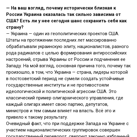
—
На ваш взгляд, почему исторически близкая к
России Украина оказалась так сильно зависима от
США? Есть ли у нее сегодня шанс сохранить себя как
страну?
— Украина — один из геополитических проектов США.
Штаты на протяжении последних лет массированно
обрабатывали украинскую элиту, националистов, разного
рода радикалов с целью формирования антироссийских
настроений, отрыва Украины от России и подчинения ее
Западу. На мой взгляд, основная причина того, почему так
произошло, в том, что Украина — страна, лидеры которой
в постсоветский период не сумели создать устойчивые
государственные институты и не противостояли
идеологической и политической агрессии США. Это
классический пример олигархического управления, где
каждый олигарх имеет свою партию, депутатов,
министров и тем самым влияет на власть. Всё это и
привело к такому результату.
Очевидный факт, что при поддержке Запада на Украине с
участием националистических группировок совершен
государственный переворот, свергнут законно избранный