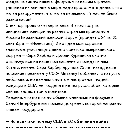
общую позицию нашего форума, что нашим странам,
учитывая их влияние в мире, надо продолжать диалог, что
мы за разоружение, что мы за перемены… У нас не было
разногласий!
С тех пор прошло четверть века. В этом году по
инициативе женщин из разных стран мы проводим в
России Евразийский женский форум (пройдет с 24 по 25
сентября. — «Известия»). И вот две мои хорошие
знакомые, участницы давнего советско-американского
форума — Сара Харбер и Джоан Куриански охотно
откликнулись на наше приглашение и приедут к нам.
Кстати, именно Сара Харбер вручала 25 лет назад наше
послание президенту СССР Михаилу Горбачеву. Это пусть
небольшой, но важный симптом настроения людей,
живущих в США, не Госдепа и не тех русофобов, которые
сейчас задают тон в политике.
Уверена, что по итогам обмена мнениями на форуме в
Санкт-Петербурге мы примем документ, который направим
главам государств.
— Но все-таки почему США и ЕС объявили войну
парламентариям? На что они рассчитывают — на