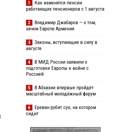
Как изменятся пенсии
1
работающих пенсионеров с 1 августа
Владимир Джабаров — о том,
2
зачем Европе Армения
Законы, вступающие в силу в
3
августе
В МИД России заявили о
4
подготовке Европы к войне с
Россией
В Абхазии впервые пройдёт
5
масштабный молодёжный форум
Ереван рубит сук, на котором
6
сидит
я