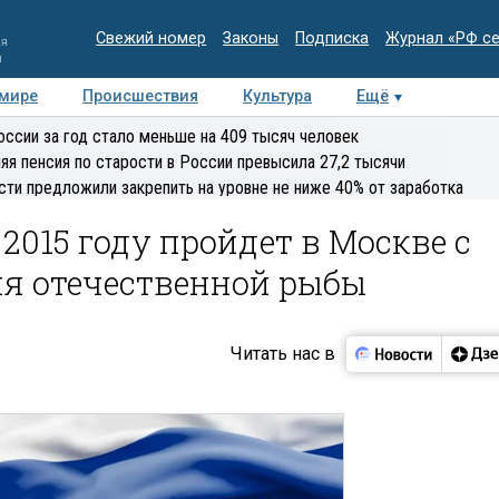
Свежий номер
Законы
Подписка
Журнал «РФ с
ия
и
 мире
Происшествия
Культура
Ещё
Медиацентр
Интервью
Колумнисты
Делова
оссии за год стало меньше на 409 тысяч человек
эксперт
яя пенсия по старости в России превысила 27,2 тысячи
сти предложили закрепить на уровне не ниже 40% от заработка
2015 году пройдет в Москве с
я отечественной рыбы
Читать нас в