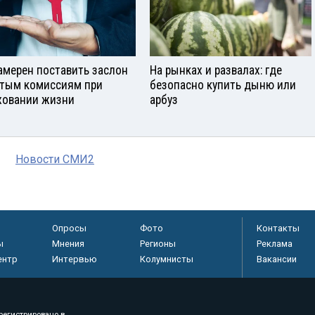
амерен поставить заслон
На рынках и развалах: где
тым комиссиям при
безопасно купить дыню или
ховании жизни
арбуз
Новости СМИ2
Опросы
Фото
Контакты
ы
Мнения
Регионы
Реклама
ентр
Интервью
Колумнисты
Вакансии
регистрировано в