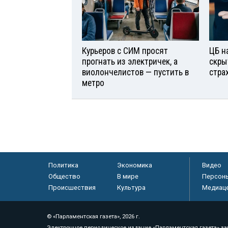
Курьеров с СИМ просят
ЦБ н
прогнать из электричек, а
скры
виолончелистов — пустить в
стра
метро
Политика
Экономика
Видео
Общество
В мире
Персон
Происшествия
Культура
Медиац
© «Парламентская газета», 2026 г.
Электронное периодическое издание «Парламентская газета» за