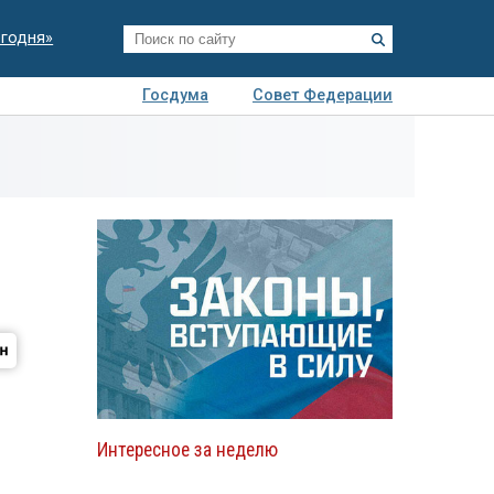
егодня»
Госдума
Совет Федерации
я
Авто
Недвижимость
Технологии
иза
Интересное за неделю