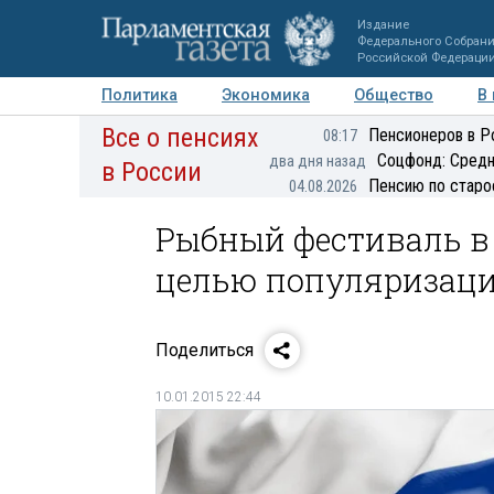
Издание
Федерального Собран
Российской Федераци
Политика
Экономика
Общество
В
Все о пенсиях
Фото
Авторы
Персоны
Мнения
Регионы
Пенсионеров в Р
08:17
Соцфонд: Средн
два дня назад
в России
Пенсию по старо
04.08.2026
Рыбный фестиваль в 
целью популяризаци
Поделиться
10.01.2015 22:44