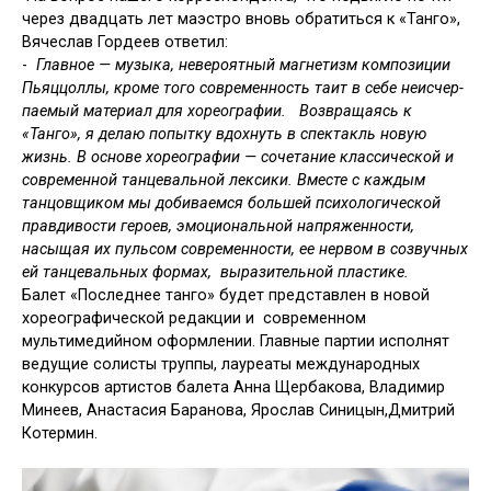
через двадцать лет маэстро вновь обратиться к «Танго»,
Вячеслав Гордеев ответил:
-
Главное — музыка, невероятный магнетизм композиции
Пьяццоллы, кроме того
со­вре­мен­ность таит в себе неис­чер­
па­е­мый ма­те­ри­ал для хо­рео­гра­фии.
Возвращаясь к
«Танго», я делаю попытку вдохнуть в
спектакль новую
жизнь. В основе хореографии — сочетание классической и
современной танцевальной лексики.
Вместе с каждым
танцовщиком мы добиваемся большей психологической
правдивости героев, эмоциональной напряженности,
насыщая их пульсом
современности, ее нервом в
созвучных
ей тан­це­валь­ных формах, выразительной пластике.
Балет «Последнее танго» будет представлен в новой
хореографической редакции и
современном
мультимедийном оформлении. Главные партии исполнят
ведущие солисты труппы, лауреаты международных
конкурсов артистов балета Анна Щербакова, Владимир
Минеев, Анастасия Баранова, Ярослав Синицын,Дмитрий
Котермин.