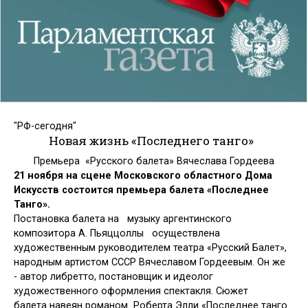
"РФ-сегодня"
Новая жизнь «Последнего танго»
Премьера «Русского балета» Вячеслава Гордеева
21 ноября на сцене Московского областного Дома
Искусств состоится
премьера балета «Последнее
Танго».
Постановка балета на му­зы­ку ар­ген­тин­ско­го
композитора А. Пья­ццол­лы осуществлена
художественным руководителем театра «Русский Балет»,
народным артистом СССР Вячеславом Гордеевым. Он же
- автор либретто, постановщик и идеолог
художественного оформления спектакля. Сюжет
балета навеян романом Роберта Элли «Последнее танго