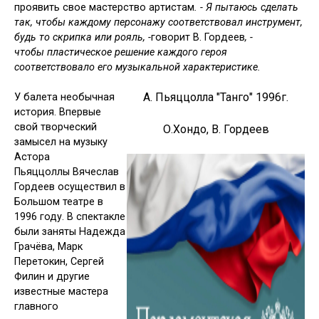
про­явить свое ма­стер­ство ар­ти­стам
. -
Я пытаюсь сделать
так, чтобы каждому персонажу соответствовал инструмент,
будь то скрипка или рояль,
-
говорит В. Гордеев
,
-
чтобы пластическое решение каждого героя
соответствовало его музыкальной характеристике.
А. Пьяццолла "Танго" 1996г.
У балета необычная
история. Впервые
свой творческий
О.Хондо, В. Гордеев
замысел на музыку
Астора
Пьяццоллы Вячеслав
Гордеев осуществил в
Большом театре в
1996 году. В спектакле
были заняты Надежда
Грачёва, Марк
Перетокин, Сергей
Филин и другие
известные мастера
главного