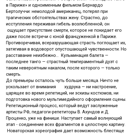
в Париже» и одноименным фильмом
Бернардо
Бертолуччи: немолодой американец, потерял при
трагических обстоятельствах жену. Страстно, до
исступления переживая гибель возлюбленной, он
ощущает присутствие смерти, которое не покидает его
даже после встречи с юной француженкой в Париже.
Противоречивая, всеразрушающая страсть поглощает их,
затягивая в водоворот опустошающей чувственности. Но
расставание неизбежно… Кульминация балета —
последнее танго — страстный темпераментный дуэт с
таким невероятным накалом, после которого — только
смерть.
До премьеры осталось чуть больше месяца. Ничто не
ускользает от внимания
худрука — ни настроение,
царящее во время репетиций, ни эскизы костюмов, ни
подготовка нового мультимедийного оформления сцены.
Репетиционный процесс, который ведут заслуженные
артисты РФ, педагоги-репетиторы В. Ахундов и Д.
Проценко, уже на финише. Наступает самый волнующий
этап - соединение всех фрагментов в целостную картину.
Новаторская хореография дает воз­мож­ность бле­стя­ще