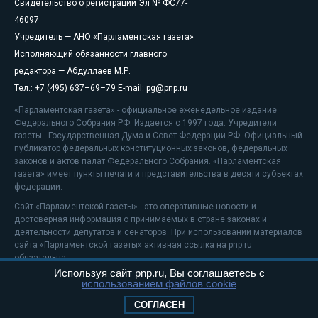
Свидетельство о регистрации Эл № ФС77-
46097
Учредитель — АНО «Парламентская газета»
Исполняющий обязанности главного
редактора — Абдуллаев М.Р.
Тел.: +7 (495) 637–69–79 E-mail:
pg@pnp.ru
«Парламентская газета» - официальное еженедельное издание
Федерального Собрания РФ. Издается с 1997 года. Учредители
газеты - Государственная Дума и Совет Федерации РФ. Официальный
публикатор федеральных конституционных законов, федеральных
законов и актов палат Федерального Собрания. «Парламентская
газета» имеет пункты печати и представительства в десяти субъектах
федерации.
Сайт «Парламентской газеты» - это оперативные новости и
достоверная информация о принимаемых в стране законах и
деятельности депутатов и сенаторов. При использовании материалов
сайта «Парламентской газеты» активная ссылка на pnp.ru
обязательна.
Используя сайт pnp.ru, Вы соглашаетесь с
На информационном ресурсе применяются
рекомендательные
использованием файлов cookie
технологии
Положение о защите персональных данных
СОГЛАСЕН