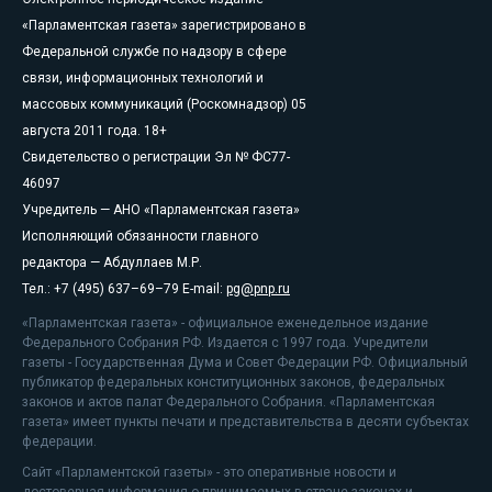
«Парламентская газета» зарегистрировано в
Федеральной службе по надзору в сфере
связи, информационных технологий и
массовых коммуникаций (Роскомнадзор) 05
августа 2011 года. 18+
Свидетельство о регистрации Эл № ФС77-
46097
Учредитель — АНО «Парламентская газета»
Исполняющий обязанности главного
редактора — Абдуллаев М.Р.
Тел.: +7 (495) 637–69–79 E-mail:
pg@pnp.ru
«Парламентская газета» - официальное еженедельное издание
Федерального Собрания РФ. Издается с 1997 года. Учредители
газеты - Государственная Дума и Совет Федерации РФ. Официальный
публикатор федеральных конституционных законов, федеральных
законов и актов палат Федерального Собрания. «Парламентская
газета» имеет пункты печати и представительства в десяти субъектах
федерации.
Сайт «Парламентской газеты» - это оперативные новости и
достоверная информация о принимаемых в стране законах и