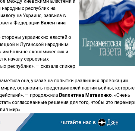
тое между киевскими властями и
 народных республик на
иалогу на Украине, заявила в
Совета Федерации
Валентина
 стороны украинских властей о
онецкой и Луганской народным
ть им больше экономических и
л к началу серьезных
ых республик», — сказала спикер
заметила она, указав на попытки различных провокаций.
емирие, остановить представителей партии войны, которые
действий», — продолжила
Валентина Матвиенко
. «Очень
тать согласованные решения для того, чтобы это перемир
пил мир».