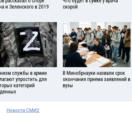
ов рассказал о споре
Что будет в сумке у врача
на и Зеленского в 2019
скорой
низм службы в армии
В Минобрнауки назвали срок
лагают упростить для
окончания приема заявлений в
торых категорий
вузы
денных
Новости СМИ2