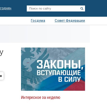
егодня»
Госдума
Совет Федерации
я
Авто
Недвижимость
Технологии
иза
у
Интересное за неделю