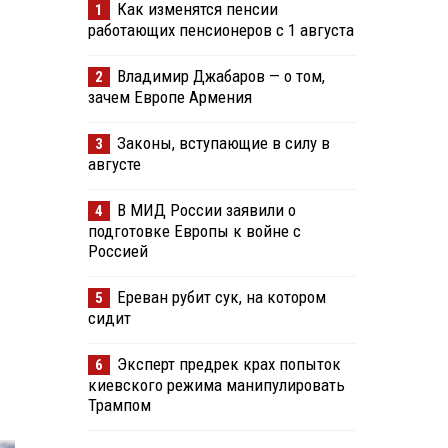
Как изменятся пенсии
1
работающих пенсионеров с 1 августа
Владимир Джабаров — о том,
2
зачем Европе Армения
Законы, вступающие в силу в
3
августе
В МИД России заявили о
4
подготовке Европы к войне с
Россией
Ереван рубит сук, на котором
5
сидит
Эксперт предрек крах попыток
6
киевского режима манипулировать
Трампом