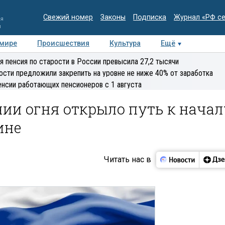
Свежий номер
Законы
Подписка
Журнал «РФ с
ия
и
 мире
Происшествия
Культура
Ещё
Медиацентр
Интервью
Колумнисты
Делова
я пенсия по старости в России превысила 27,2 тысячи
эксперт
ости предложили закрепить на уровне не ниже 40% от заработка
енсии работающих пенсионеров с 1 августа
ии огня открыло путь к начал
ине
Читать нас в