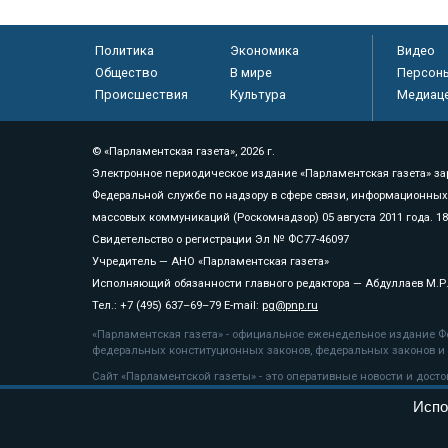
Политика
Экономика
Видео
Общество
В мире
Персон
Происшествия
Культура
Медиац
© «Парламентская газета», 2026 г.
Электронное периодическое издание «Парламентская газета» за
Федеральной службе по надзору в сфере связи, информационных
массовых коммуникаций (Роскомнадзор) 05 августа 2011 года. 1
Свидетельство о регистрации Эл № ФС77-46097
Учредитель — АНО «Парламентская газета»
Исполняющий обязанности главного редактора — Абдуллаев М.Р
Тел.: +7 (495) 637–69–79 E-mail:
pg@pnp.ru
«Парламентская газета» - официальное еженедельное издание Фе
федеральных конституционных законов, федеральных законов и а
Сайт «Парламентской газеты» - это оперативные новости и дост
«Парламентской газеты» активная ссылка на pnp.ru обязательна.
Испо
На информационном ресурсе применяются
рекомендательные т
Положение о защите персональных данных