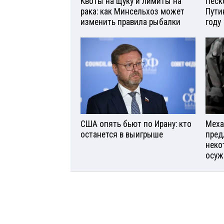
Квоты на щуку и лимиты на
Песк
рака: как Минсельхоз может
Пути
изменить правила рыбалки
году
США опять бьют по Ирану: кто
Меха
останется в выигрыше
пред
неко
осуж