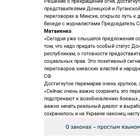
Решение о прекращении огня, достигну
представителями Донецкой и Луганской
переговорах в Минске, открыло путь к д
беседе с журналистами Председатель 
Матвиенко
.
«Сегодня уже слышатся предложения со
том, что надо придать особый статус Д
республикам, о готовности предостави
социальных прав. Это позитивный сигна
переговоров киевских властей и народн
СФ.
Достигнутое перемирие очень хрупкое, 
«Сейчас очень важно сохранить это пер
подстрекают к возобновлению боевых 
важно начать реальный диалог и вырабо
сохранилось и на Украине наконец насту