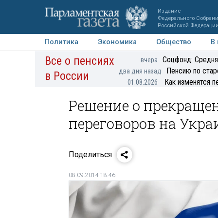
Издание
Федерального Собран
Российской Федераци
Политика
Экономика
Общество
В
Все о пенсиях
Фото
Авторы
Персоны
Мнения
Регионы
Соцфонд: Средня
вчера
Пенсию по стар
два дня назад
в России
Как изменятся п
01.08.2026
Решение о прекращен
переговоров на Укра
Поделиться
08.09.2014 18:46