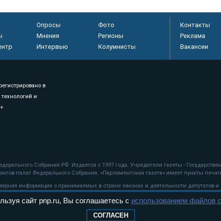
Опросы
Фото
Контакты
ы
Мнения
Регионы
Реклама
ентр
Интервью
Колумнисты
Вакансии
регистрировано в
 технологий и
8+
.
дерального Собрания РФ. Издается с 1997 года. Учредители газеты - Государств
ктов палат Федерального Собрания. «Парламентская газета» имеет пункты печати
оверная информация о принимаемых в стране законах и деятельности депутатов и
льзуя сайт pnp.ru, Вы соглашаетесь с
использованием файлов c
ехнологии
СОГЛАСЕН