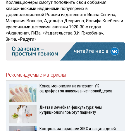
Коллекционеры смогут пополнить свои собрания
классическими изданиями популярных в
дореволюционной России издательств Ивана Сытина,
Маврикия Вольфа, Адольфа Девриена, Иосифа Кнебеля и
красочными детскими книгами 1920-30-х годов
«Аквилона», ГИЗа, «Издательства З.И. Гржебина»,
ЗиФа, «Радуги»
Рекомендуемые материалы
Конец монополии на интернет: УК
оштрафуют за навязывание провайдеров
Диета и лечебная физкультура: чем
нутрициологи помогут пациенту
Контроль за тарифами ЖКХ и защита детей