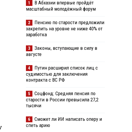
В Абхазии впервые пройдёт
1
масштабный молодёжный форум
Пенсию по старости предложили
2
закрепить на уровне не ниже 40% от
заработка
Законы, вступающие в силу в
3
августе
Путин расширил список лиц с
4
судимостью для заключения
контракта с ВС РФ
Соцфонд: Средняя пенсия по
5
старости в России превысила 27,2
тысячи
Сможет ли ИИ написать оперу и
6
спеть арию
у