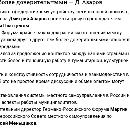
олее доверительными — Д. Азаров
ии по федеративному устройству, региональной политике,
вера
Дмитрий Азаров
провел встречу с председателем
м Платцеком
.
та Форума крайне важна для развития отношений между
узнаем друг о друге, тем более доверительными становят
ародами».
ался за продолжение контактов между нашими странами 
и более интенсивную работу в гуманитарной, культурной 
ь и конструктивность сотрудничества и взаимодействия в
 это не простое время дискуссии и обмен опытом могут
становления системы местного самоуправления в России и
 аспекты работы муниципалитетов.
нительный директор Германо-Российского Форума
Мартин
сероссийского Совета местного самоуправления по
сей Меньщиков
.