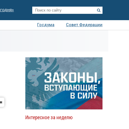
егодня»
Госдума
Совет Федерации
я
Авто
Недвижимость
Технологии
иза
Интересное за неделю