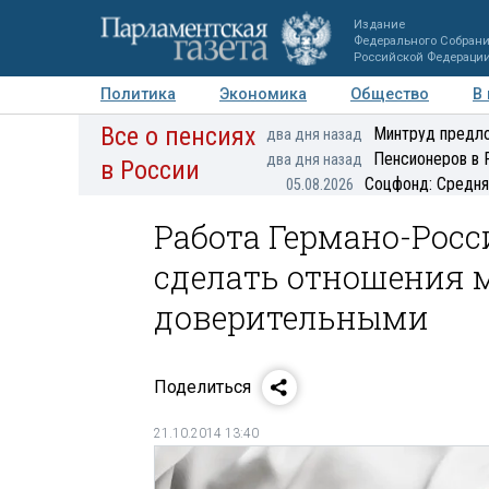
Издание
Федерального Собран
Российской Федераци
Политика
Экономика
Общество
В
Все о пенсиях
Фото
Авторы
Персоны
Мнения
Регионы
Минтруд предло
два дня назад
Пенсионеров в 
два дня назад
в России
Соцфонд: Средня
05.08.2026
Работа Германо-Росс
сделать отношения 
доверительными
Поделиться
21.10.2014 13:40