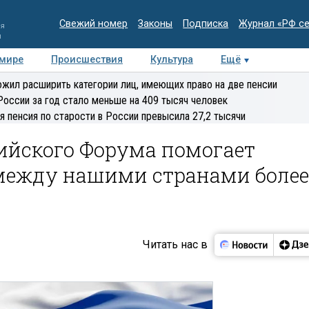
Свежий номер
Законы
Подписка
Журнал «РФ с
ия
и
 мире
Происшествия
Культура
Ещё
Медиацентр
Интервью
Колумнисты
Делова
жил расширить категории лиц, имеющих право на две пенсии
эксперт
России за год стало меньше на 409 тысяч человек
я пенсия по старости в России превысила 27,2 тысячи
ийского Форума помогает
между нашими странами более
Читать нас в