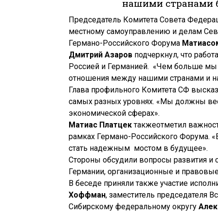
нашими странами б
Председатель Комитета Совета Федерац
местному самоуправлению и делам Се
Германо-Российского Форума
Матиасо
Дмитрий Азаров
подчеркнул, что рабо
Россией и Германией. «Чем больше мы 
отношения между нашими странами и н
Глава профильного Комитета СФ высказ
самых разных уровнях. «Мы должны вест
экономической сферах».
Матиас Платцек
такжеотметил важност
рамках Германо-Российского Форума. «В
стать надежным мостом в будущее».
Стороны обсудили вопросы развития и 
Германии, организационные и правовые
В беседе приняли также участие испол
Хоффман
, заместитель председателя В
Сибирскому федеральному округу
Алек