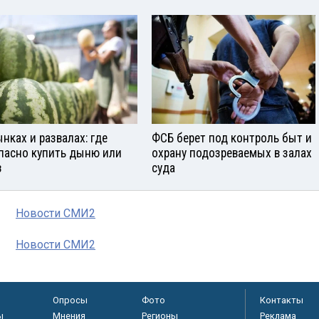
ынках и развалах: где
ФСБ берет под контроль быт и
пасно купить дыню или
охрану подозреваемых в залах
з
суда
Новости СМИ2
Новости СМИ2
Опросы
Фото
Контакты
ы
Мнения
Регионы
Реклама