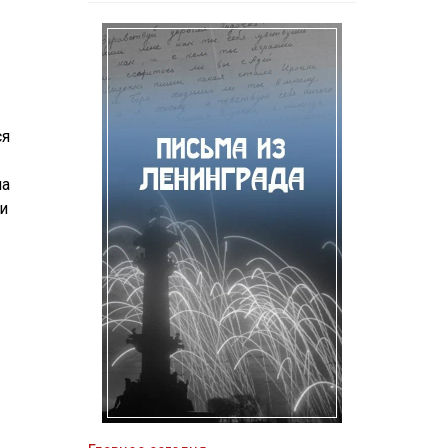
ся
на
и