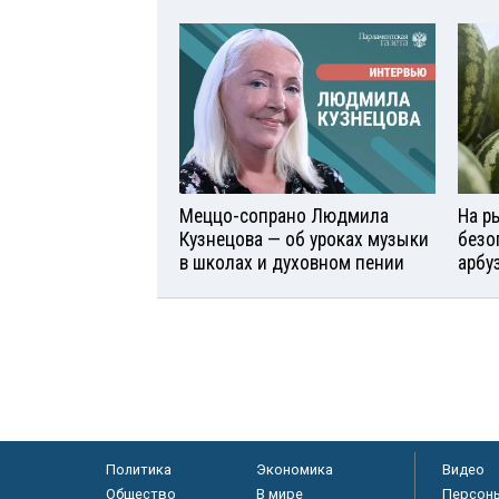
Меццо-сопрано Людмила
На р
Кузнецова — об уроках музыки
безо
в школах и духовном пении
арбу
Политика
Экономика
Видео
Общество
В мире
Персон